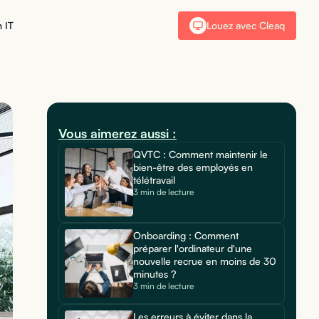
 IT
Louez avec Cleaq
Vous aimerez aussi :
QVTC : Comment maintenir le
bien-être des employés en
télétravail
3 min de lecture
Onboarding : Comment
préparer l'ordinateur d'une
nouvelle recrue en moins de 30
minutes ?
3 min de lecture
Les erreurs à éviter dans la