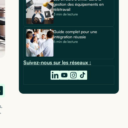
gestion des équipements en
télétravail
3 min de lecture
Guide complet pour une
intégration réussie
6 min de lecture
Suivez-nous sur les réseaux :
e
s,
,