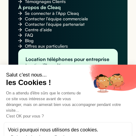
Témoignages Clients
À propos de Cleaq
Se connecter à l’App Cleaq
Contacter l’équipe commerciale
Contacter l’équipe partenariat
Centre d’aide
FAQ
Blog
Offres aux particuliers
Location téléphones pour entreprise
Location iPhone 16
Location Apple iPhone 16 Pro Max
Salut c'est nous...
Location Samsung Galaxy S25
les Cookies !
Location MacBook pour entreprise
Location Apple MacBook Pro 14" M4
Location Apple MacBook Air M4
On a attendu d'être sûrs que le contenu de
Location MacBook Air 15" M4
ce site vous intéresse avant de vous
Location tablettes pour entreprise
déranger, mais on aimerait bien vous accompagner pendant votre
Location Apple iPad Pro 11" M4 (Wi-Fi)
visite...
Location Apple iPad Pro 11" M4 (Wi-Fi +
C'est OK pour vous ?
Cellular)
Location Samsung Galaxy Tab A9+
Voici pourquoi nous utilisons des cookies.