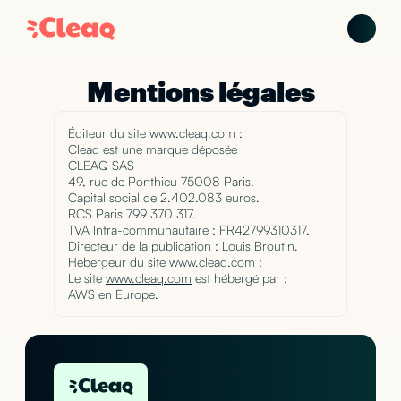
Mentions légales
Éditeur du site www.cleaq.com :
Cleaq est une marque déposée
CLEAQ SAS
49, rue de Ponthieu 75008 Paris.
Capital social de 2.402.083 euros.
RCS Paris 799 370 317.
TVA Intra-communautaire : FR42799310317.
Directeur de la publication : Louis Broutin.
Hébergeur du site www.cleaq.com :
Le site
www.cleaq.com
est hébergé par :
AWS en Europe.