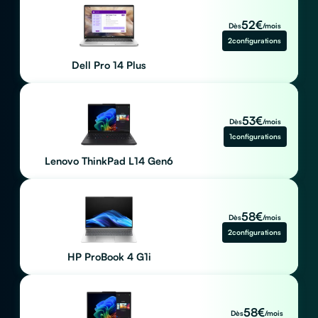
52
€
Dès
/mois
2
configurations
Dell Pro 14 Plus
53
€
Dès
/mois
1
configurations
Lenovo ThinkPad L14 Gen6
58
€
Dès
/mois
2
configurations
HP ProBook 4 G1i
58
€
Dès
/mois