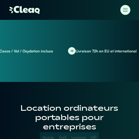
e / Vol / Oxydation incluse
Livraison 72h en EU et international
Location ordinateurs
portables pour
entreprises
Apple
Dell
Lenovo
HP