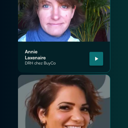
Annie
Laxenaire
DRH chez BuyCo