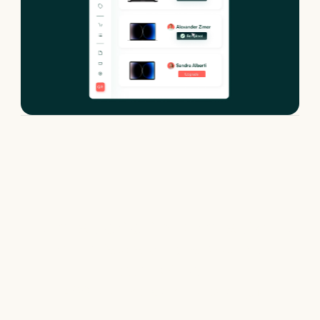
Le matériel informatique
qui s’adapte à votre
activité
+
400
références à notre catalogue