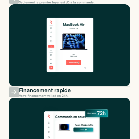
Seulement le premier loyer est dû à la commande.
Financement rapide
Votre financement validé en 24h.