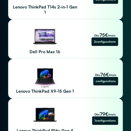
Lenovo ThinkPad T14s 2-in-1 Gen
1
75
€
Dès
/mois
2
configurations
Dell Pro Max 16
76
€
Dès
/mois
configurations
Lenovo ThinkPad X9-15 Gen 1
79
€
Dès
/mois
1
configurations
Lenovo ThinkPad P16s Gen 4