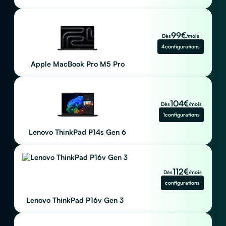
99
€
Dès
/mois
4
configurations
Apple MacBook Pro M5 Pro
104
€
Dès
/mois
1
configurations
Lenovo ThinkPad P14s Gen 6
112
€
Dès
/mois
configurations
Lenovo ThinkPad P16v Gen 3