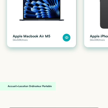
Apple Macbook Air M5
Apple iPho
Dès
53
€/mois
Dès
33
€/mois
Accueil
>
Location Ordinateur Portable