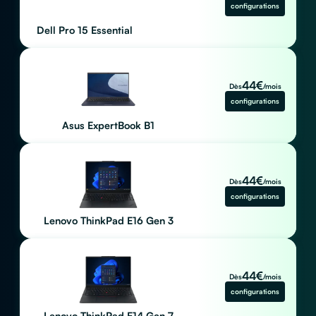
configurations
Dell Pro 15 Essential
44
€
Dès
/mois
configurations
Asus ExpertBook B1
44
€
Dès
/mois
configurations
Lenovo ThinkPad E16 Gen 3
44
€
Dès
/mois
configurations
Lenovo ThinkPad E14 Gen 7