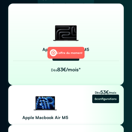
Apple Macbook Pro M5
L’offre du moment
3
configurations
83
€/mois*
Dès
Découvrir l’offre
53
€
Dès
/mois
6
configurations
Apple Macbook Air M5