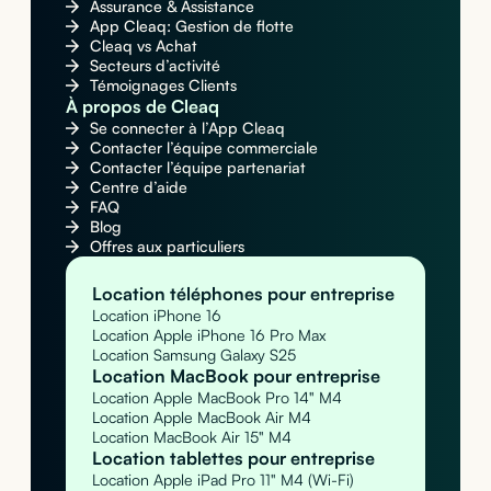
Assurance & Assistance
App Cleaq: Gestion de flotte
Cleaq vs Achat
Secteurs d’activité
Témoignages Clients
À propos de Cleaq
Se connecter à l’App Cleaq
Contacter l’équipe commerciale
Contacter l’équipe partenariat
Centre d’aide
FAQ
Blog
Offres aux particuliers
Location téléphones pour entreprise
Location iPhone 16
Location Apple iPhone 16 Pro Max
Location Samsung Galaxy S25
Location MacBook pour entreprise
Location Apple MacBook Pro 14" M4
Location Apple MacBook Air M4
Location MacBook Air 15" M4
Location tablettes pour entreprise
Location Apple iPad Pro 11" M4 (Wi-Fi)