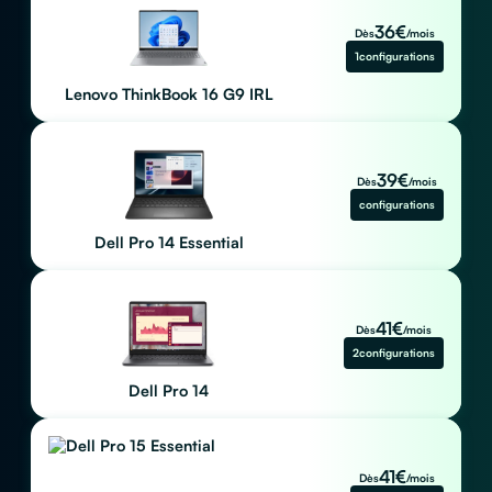
36
€
Dès
/mois
1
configurations
Lenovo ThinkBook 16 G9 IRL
39
€
Dès
/mois
configurations
Dell Pro 14 Essential
41
€
Dès
/mois
2
configurations
Dell Pro 14
41
€
Dès
/mois