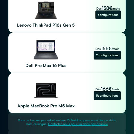
138
€
Dès
/mois
configurations
Lenovo ThinkPad P16s Gen 5
156
€
Dès
/mois
2
configurations
Dell Pro Max 16 Plus
166
€
Dès
/mois
5
configurations
Apple MacBook Pro M5 Max
Vous ne trouvez pas votre bonheur ? CleaQ propose aussi des produits
hors catalogue.
Contactez-nous pour un devis personnalisé