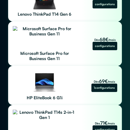
configurations
Lenovo ThinkPad T14 Gen 6
68
€
Dès
/mois
configurations
Microsoft Surface Pro for
Business Gen 11
69
€
Dès
/mois
1
configurations
HP EliteBook 6 G1i
71
€
Dès
/mois
configurations