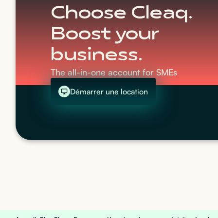
Choose Cleaq.
Boost your
business.
The all-in-one account for SMEs
Démarrer une location