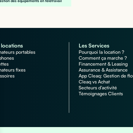
gestion des équipements en télétravail
locations
Les Services
nateurs portables
Pourquoi la location ?
phones
Comment ça marche ?
ettes
Financement & Leasing
nateurs fixes
Assurance & Assistance
ssoires
App Cleaq: Gestion de flo
Cleaq vs Achat
Secteurs d’activité
Témoignages Clients