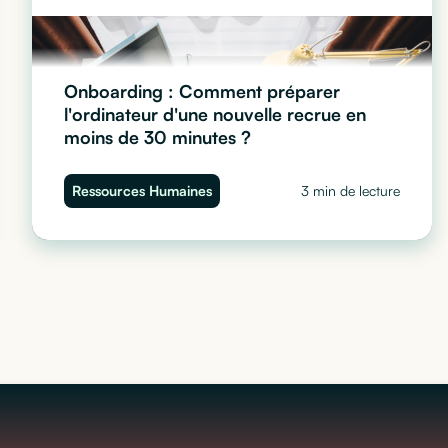
Onboarding : Comment préparer
l'ordinateur d'une nouvelle recrue en
moins de 30 minutes ?
Préparez le poste de travail de vos recrues sans y
Ressources Humaines
3 min de lecture
passer la matinée. Découvrez notre méthode pas à pas
pour configurer un Mac ou PC pro en 30 minutes.