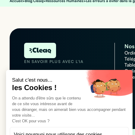
Accueil
>
Blog Cleaq
>
Ressources Humaines
>
Les erreurs à éviter dans la 
Nos 
Ordi
Télé
EN SAVOIR PLUS AVEC L'IA
Tabl
Ordi
Acce
Salut c'est nous...
les Cookies !
N°1 des plateformes de
On a attendu d'être sûrs que le contenu
locations informatique
de ce site vous intéresse avant de
Customer rating :
4,7/5
vous déranger, mais on aimerait bien vous accompagner pendant
votre visite...
C'est OK pour vous ?
Voici pourquoi nous utilisons des cookies.