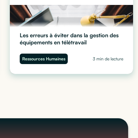
Les erreurs à éviter dans la gestion des
équipements en télétravail
Les 5 erreurs à éviter pour bien gérer les équipements
Ressources Humaines
3 min de lecture
informatiques en télétravail : sécurité, traçabilité, coûts
et coordination RH/IT.