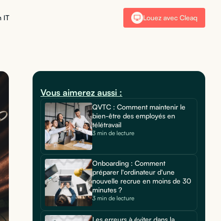
 IT
Louez avec Cleaq
Vous aimerez aussi :
QVTC : Comment maintenir le
bien-être des employés en
télétravail
3 min de lecture
Onboarding : Comment
préparer l'ordinateur d'une
nouvelle recrue en moins de 30
minutes ?
3 min de lecture
Les erreurs à éviter dans la