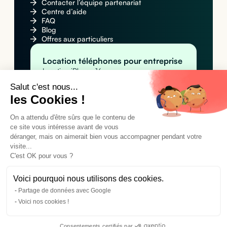
Contacter l’équipe partenariat
Centre d’aide
FAQ
Blog
Offres aux particuliers
Location téléphones pour entreprise
Location iPhone 16
Location Apple iPhone 16 Pro Max
Salut c'est nous...
Location Samsung Galaxy S25
les Cookies !
Location MacBook pour entreprise
Location Apple MacBook Pro 14" M4
Location Apple MacBook Air M4
On a attendu d'être sûrs que le contenu de
Location MacBook Air 15" M4
ce site vous intéresse avant de vous
Location tablettes pour entreprise
déranger, mais on aimerait bien vous accompagner pendant votre
Location Apple iPad Pro 11" M4 (Wi-Fi)
visite...
Location Apple iPad Pro 11" M4 (Wi-Fi +
C'est OK pour vous ?
Cellular)
Location Samsung Galaxy Tab A9+
Voici pourquoi nous utilisons des cookies.
Partage de données avec Google
©2024 Cleaq SAS. Tous droits réservés.
Voici nos cookies !
Conditions générales d'utilisation
Mentions légales
Politique de confidentialité
Consentements certifiés par