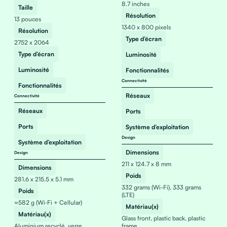
8.7 inches
Taille
Résolution
13 pouces
1340 x 800 pixels
Résolution
Type d’écran
2752 x 2064
Type d’écran
Luminosité
Luminosité
Fonctionnalités
Connectivité
Fonctionnalités
Réseaux
Connectivité
Réseaux
Ports
Ports
Système d’exploitation
Design
Système d’exploitation
Dimensions
Design
211 x 124.7 x 8 mm
Dimensions
Poids
281.6 x 215.5 x 5.1 mm
332 grams (Wi-Fi), 333 grams
Poids
(LTE)
≈582 g (Wi‑Fi + Cellular)
Matériau(x)
Matériau(x)
Glass front, plastic back, plastic
Aluminium recyclé, verre
frame