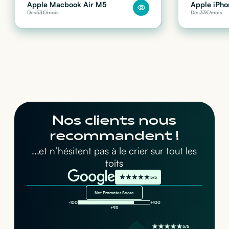
Apple Macbook Air M5
Apple iPho
Dès
53
€/mois
Dès
33
€/mois
Nos clients nous
recommandent !
...et n’hésitent pas à le crier sur tout les
toits
5/5
Net Promoter Score
-100
+100
+93
5/5