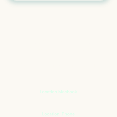
Le matériel informatique
qui s’adapte à votre
activité
+
400
références à notre catalogue
Location Macbook
Location iPhone