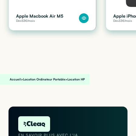
Apple Macbook Air M5
Apple iPho
Dès
53
€/mois
Dès
33
€/mois
Accueil
>
Location Ordinateur Portable
>
Location HP
EN SAVOIR PLUS AVEC L'IA