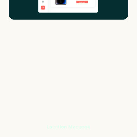
Le matériel informatique
qui s’adapte à votre
activité
+
400
références à notre catalogue
Location Macbook