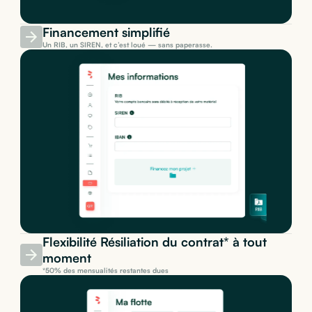
Financement simplifié
Un RIB, un SIREN, et c’est loué — sans paperasse.
Flexibilité Résiliation du contrat* à tout
moment
*50% des mensualités restantes dues