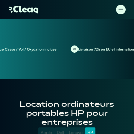
asse / Vol / Oxydation incluse
Livraison 72h en EU et international
Location ordinateurs
portables HP pour
entreprises
Apple
Dell
Lenovo
HP