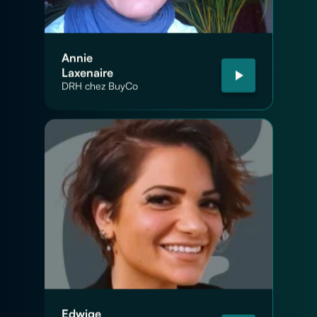
Annie
Laxenaire
DRH chez BuyCo
Edwige