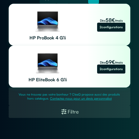
58
€
Dès
/mois
2
configurations
HP ProBook 4 G1i
69
€
Dès
/mois
2
configurations
HP EliteBook 6 G1i
Vous ne trouvez pas votre bonheur ? CleaQ propose aussi des produits
hors catalogue.
Contactez-nous pour un devis personnalisé
Filtre