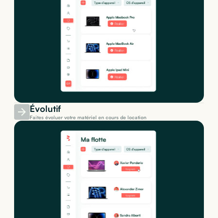
Évolutif
Faites évoluer votre matériel en cours de location