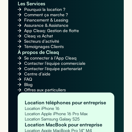
Les Services
Pourquoi la location ?
Comment ça marche ?
Financement & Leasing
Assurance & Assistance
App Cleaq: Gestion de flotte
Cleaq vs Achat
Secteurs d’activité
Témoignages Clients
À propos de Cleaq
Se connecter à l’App Cleaq
Contacter l’équipe commerciale
Contacter l’équipe partenariat
Centre d’aide
FAQ
Blog
Offres aux particuliers
Location téléphones pour entreprise
Location iPhone 16
Location Apple iPhone 16 Pro Max
Location Samsung Galaxy S25
Location MacBook pour entreprise
Location Apple MacBook Pro 14" M4