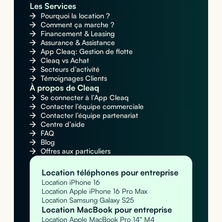
Les Services
Pourquoi la location ?
Comment ça marche ?
Financement & Leasing
Assurance & Assistance
App Cleaq: Gestion de flotte
Cleaq vs Achat
Secteurs d’activité
Témoignages Clients
À propos de Cleaq
Se connecter à l’App Cleaq
Contacter l’équipe commerciale
Contacter l’équipe partenariat
Centre d’aide
FAQ
Blog
Offres aux particuliers
Location téléphones pour entreprise
Location iPhone 16
Location Apple iPhone 16 Pro Max
Location Samsung Galaxy S25
Location MacBook pour entreprise
Location Apple MacBook Pro 14" M4