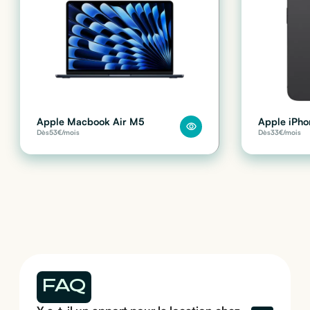
Apple Macbook Air M5
Apple iPho
Dès
53
€/mois
Dès
33
€/mois
FAQ