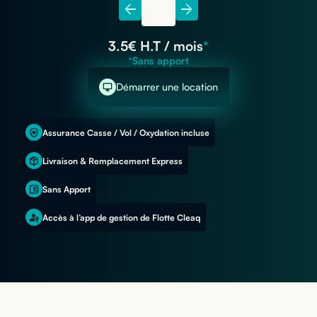
3.5
€ H.T / mois
*
*Sans apport
Démarrer une location
Assurance Casse / Vol / Oxydation incluse
Livraison & Remplacement Express
Sans Apport
Accès à l’app de gestion de Flotte Cleaq