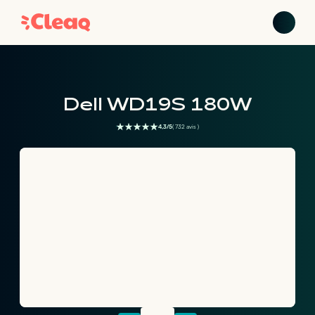
Dell WD19S 180W
4,3/5
( 732 avis )