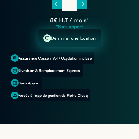
8
€ H.T / mois
*
*Sans apport
Démarrer une location
Assurance Casse / Vol / Oxydation incluse
Livraison & Remplacement Express
Sans Apport
Accès à l’app de gestion de Flotte Cleaq