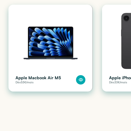
Apple Macbook Air M5
Apple iPho
Dès
53
€/mois
Dès
33
€/mois