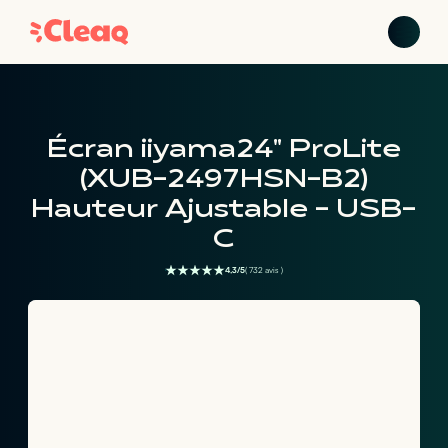
Écran iiyama 24" ProLite
(XUB-2497HSN-B2)
Hauteur Ajustable - USB-
C
4,3/5
( 732 avis )