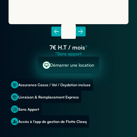
7
€ H.T / mois
*
*Sans apport
Démarrer une location
Assurance Casse / Vol / Oxydation incluse
Livraison & Remplacement Express
Sans Apport
Accès à l’app de gestion de Flotte Cleaq