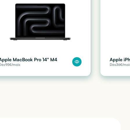
Apple MacBook Pro 14" M4
Apple iP
Dès
95
€/mois
Dès
36
€/moi