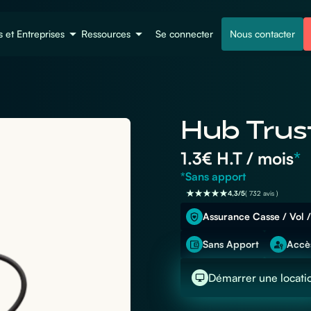
s et Entreprises
Ressources
Se connecter
Nous contacter
Hub Trus
1.3
€ H.T / mois
*
*Sans apport
4,3/5
( 732 avis )
Assurance Casse / Vol /
Sans Apport
Accès
Démarrer une locati