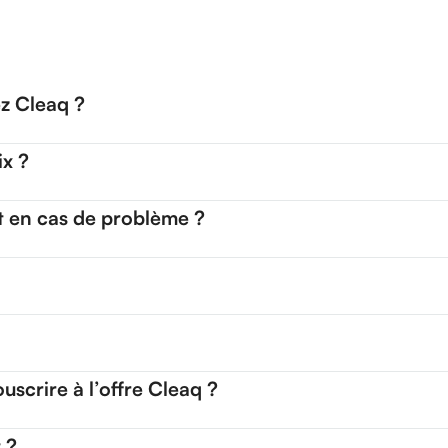
ez Cleaq ?
ix ?
t en cas de problème ?
uscrire à l’offre Cleaq ?
 ?