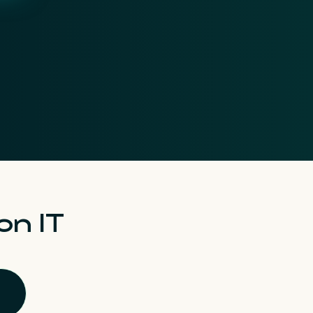
on IT