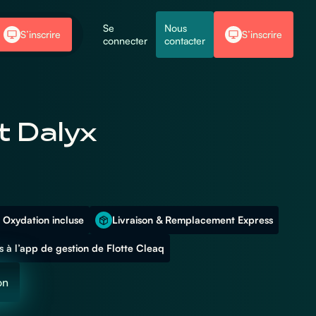
Se
Nous
S’inscrire
S’inscrire
connecter
contacter
t Dalyx
 Oxydation incluse
Livraison & Remplacement Express
 à l’app de gestion de Flotte Cleaq
on