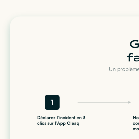
G
f
Un problème
1
Déclarez l’incident en 3
No
clics sur l’App Cleaq
co
mo