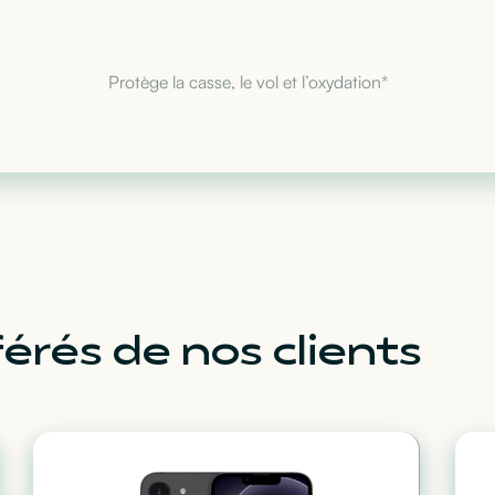
Protège la casse, le vol et l’oxydation*
érés de nos clients