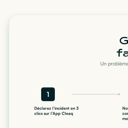
G
f
Un problème
1
Déclarez l’incident en 3
No
clics sur l’App Cleaq
co
mo