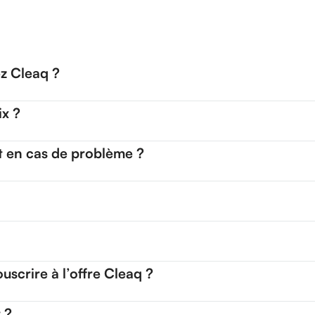
ez Cleaq ?
ix ?
t en cas de problème ?
uscrire à l’offre Cleaq ?
 ?