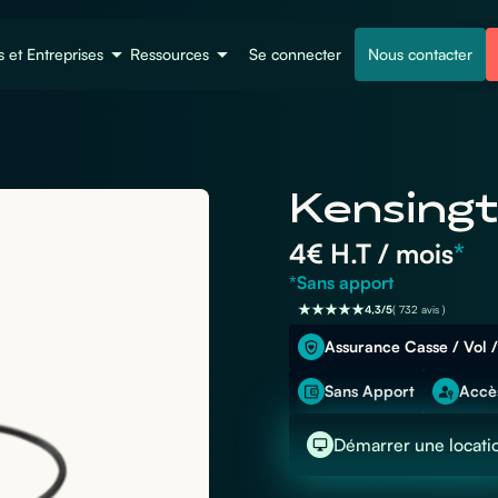
s et Entreprises
Ressources
Se connecter
Nous contacter
Kensingt
4
€ H.T / mois
*
*Sans apport
4,3/5
( 732 avis )
Assurance Casse / Vol /
Sans Apport
Accès
Démarrer une locati