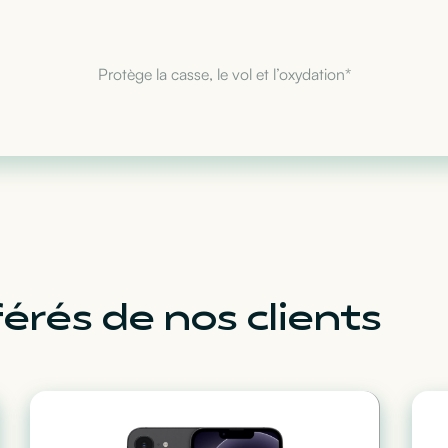
Protège la casse, le vol et l’oxydation*
érés de nos clients