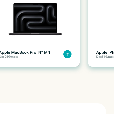
Apple MacBook Pro 14" M4
Apple iP
Dès
95
€/mois
Dès
36
€/moi