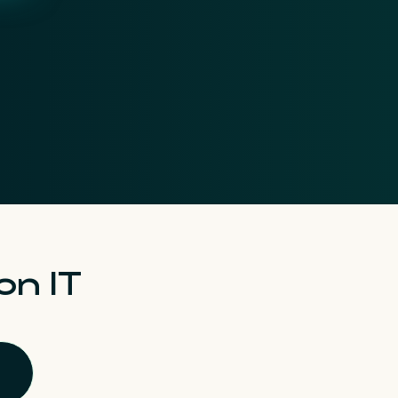
on IT