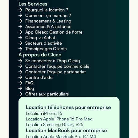
Les Services
Pourquoi la location ?
Comment ça marche ?
Financement & Leasing
Assurance & Assistance
App Cleaq: Gestion de flotte
Cleaq vs Achat
Secteurs d’activité
Témoignages Clients
À propos de Cleaq
Se connecter à l’App Cleaq
Contacter l’équipe commerciale
Contacter l’équipe partenariat
Centre d’aide
FAQ
Blog
Offres aux particuliers
Location téléphones pour entreprise
Location iPhone 16
Location Apple iPhone 16 Pro Max
Location Samsung Galaxy S25
Location MacBook pour entreprise
Location Apple MacBook Pro 14" M4