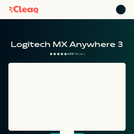
Logitech MX Anywhere 3
4,3/5
( 732 avis )