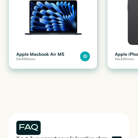
Apple Macbook Air M5
Apple iPho
Dès
53
€/mois
Dès
33
€/mois
FAQ