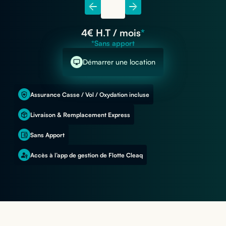
4
€ H.T / mois
*
*Sans apport
Démarrer une location
Assurance Casse / Vol / Oxydation incluse
Livraison & Remplacement Express
Sans Apport
Accès à l’app de gestion de Flotte Cleaq