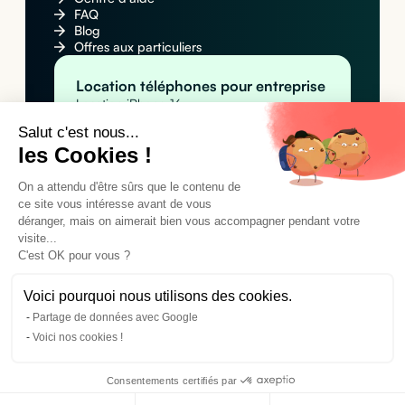
FAQ
Blog
Offres aux particuliers
Location téléphones pour entreprise
Location iPhone 16
Location Apple iPhone 16 Pro Max
Salut c'est nous...
Location Samsung Galaxy S25
les Cookies !
Location MacBook pour entreprise
Location Apple MacBook Pro 14" M4
On a attendu d'être sûrs que le contenu de
Location Apple MacBook Air M4
Location MacBook Air 15" M4
ce site vous intéresse avant de vous
Location tablettes pour entreprise
déranger, mais on aimerait bien vous accompagner pendant votre
visite...
Location Apple iPad Pro 11" M4 (Wi-Fi)
Location Apple iPad Pro 11" M4 (Wi-Fi +
C'est OK pour vous ?
Cellular)
Location Samsung Galaxy Tab A9+
Voici pourquoi nous utilisons des cookies.
Partage de données avec Google
©2024 Cleaq SAS. Tous droits réservés.
Voici nos cookies !
Conditions générales d'utilisation
Mentions légales
Politique de confidentialité
Consentements certifiés par