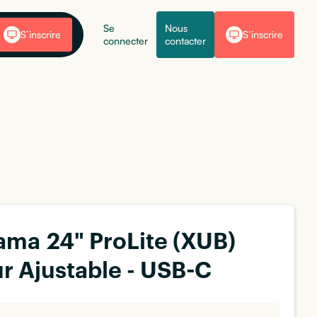
Se
Nous
S’inscrire
S’inscrire
connecter
contacter
yama 24" ProLite (XUB)
r Ajustable - USB-C