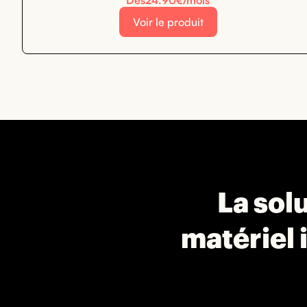
Dès
24.90
€/mois
Voir le produit
La solu
matériel 