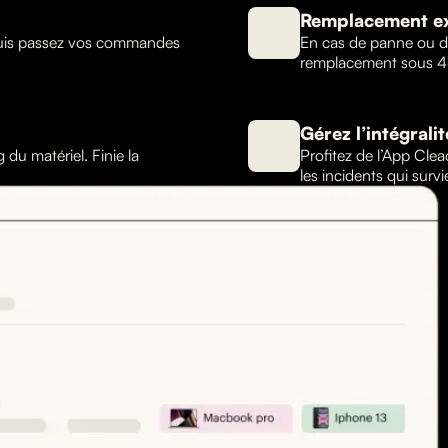
Remplacement e
puis passez vos commandes
En cas de panne ou de
remplacement sous 4
Gérez l’intégrali
du matériel. Finie la
Profitez de l’App Clea
les incidents qui surv