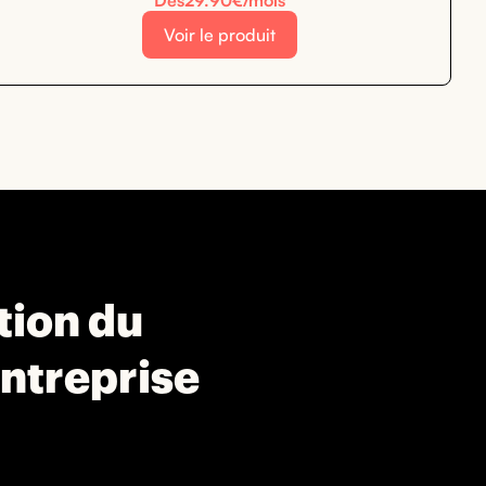
Dès
29.90
€/mois
Voir le produit
ation du
entreprise