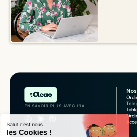
Nos 
Ordi
Télé
EN SAVOIR PLUS AVEC L'IA
Tabl
Ordi
Acce
Salut c'est nous...
les Cookies !