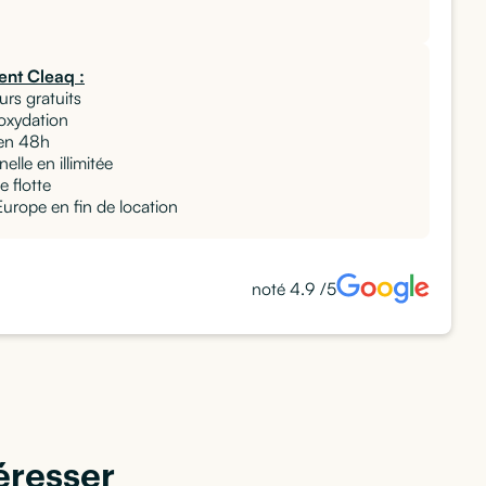
nt Cleaq :
urs gratuits
 oxydation
en 48h
elle en illimitée
e flotte
rope en fin de location
noté 4.9 /5
éresser