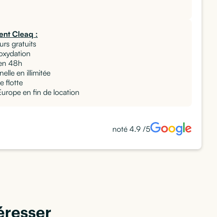
nt Cleaq :
urs gratuits
 oxydation
en 48h
elle en illimitée
e flotte
rope en fin de location
noté 4.9 /5
éresser