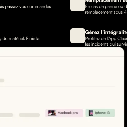
Remplacement e
puis passez vos commandes
En cas de panne ou de
remplacement sous 4
Gérez l’intégrali
du matériel. Finie la
Profitez de l’App Clea
les incidents qui surv