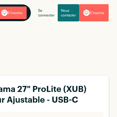
Se
Nous
S’inscrire
S’inscrire
connecter
contacter
yama 27" ProLite (XUB)
r Ajustable - USB-C