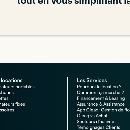
tout en vous simplifiant l
locations
Les Services
nateurs portables
Pourquoi la location ?
phones
Comment ça marche ?
ettes
Financement & Leasing
nateurs fixes
Assurance & Assistance
ssoires
App Cleaq: Gestion de flo
Cleaq vs Achat
Secteurs d’activité
Témoignages Clients