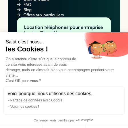
FAQ
Blog
Offres aux particuliers
Location téléphones pour entreprise
Location iPhone 16
Location Apple iPhone 16 Pro Max
Salut c'est nous...
Location Samsung Galaxy S25
les Cookies !
Location MacBook pour entreprise
Location Apple MacBook Pro 14" M4
On a attendu d'être sûrs que le contenu de
Location Apple MacBook Air M4
Location MacBook Air 15" M4
ce site vous intéresse avant de vous
Location tablettes pour entreprise
déranger, mais on aimerait bien vous accompagner pendant votre
visite...
Location Apple iPad Pro 11" M4 (Wi-Fi)
Location Apple iPad Pro 11" M4 (Wi-Fi +
C'est OK pour vous ?
Cellular)
Location Samsung Galaxy Tab A9+
Voici pourquoi nous utilisons des cookies.
Partage de données avec Google
©2024 Cleaq SAS. Tous droits réservés.
Voici nos cookies !
Conditions générales d'utilisation
Mentions légales
Politique de confidentialité
Consentements certifiés par