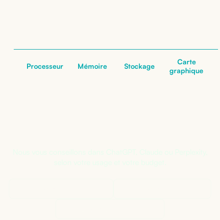
: nos configurations
nos configurations
Carte
Processeur
Mémoire
Stockage
graphique
Pas sûr de la bonne configuration ?
Nous vous conseillons dans ChatGPT, Claude ou Perplexity,
selon votre usage et votre budget.
Demander à
ChatGPT
Demander à
Claude
Demander à
Perplexity