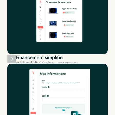
Financement simplifié
Un RIB, un SIREN, et c’est loué — sans paperasse.