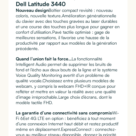
Dell Latitude 3440
Nouveau design
Boîtier compact revisité : nouveau
coloris, nouvelle texture.Amélioration générationnelle
du clavier avec des touches gravées au laser durables
et une course des touches plus longue pour gagner en
confort d’utilisation.Pavé tactile optimisé : gage de
meilleures sensations, il favorise une hausse de la
productivité par rapport aux modèles de la génération
précédente.
Quand l’union fait la force…
La fonctionnalité
Intelligent Audio permet de supprimer les bruits de
fond et l’écho aux deux bouts de la ligne et le système
Voice Quality Monitoring avertit d’un problème de
qualité vocale.Choisissez entre plusieurs modèles de
webcam, y compris la webcam FHD+IR conçue pour
refléter et mettre en valeur la réalité avec une qualité
d’image irréprochable.Large choix d’écrans, dont le
modèle tactile FHD.
La garantie d’une connectivité sans compromis
Wi-
Fi 6Eet 4G LTE en option : bénéficiez à tout moment
d’une connexion Internet haut débit et restez productif
même en déplacement.ExpressConnect : connectez-
vous au meilleur réseau disponible, donnez la priorité