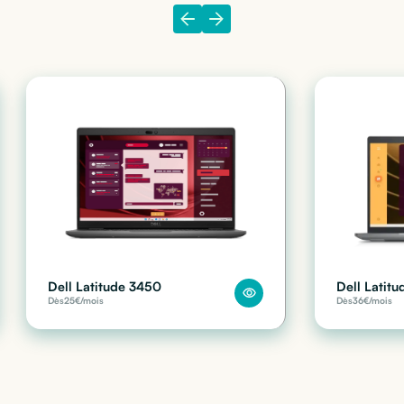
Dell Latitude 3450
Dell Latit
Dès
25
€/mois
Dès
36
€/mois