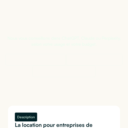
Pas sûr de la bonne configuration ?
Nous vous conseillons dans ChatGPT, Claude ou Perplexity,
selon votre usage et votre budget.
Demander à
ChatGPT
Demander à
Claude
Demander à
Perplexity
Description
La location pour entreprises de