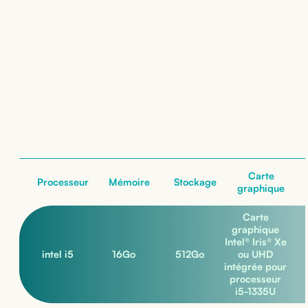
Location de
Dell Latitude 3440
: nos configurations
nos configurations
Carte
Processeur
Mémoire
Stockage
graphique
Carte
graphique
Intel® Iris® Xe
intel i5
16
Go
512
Go
ou UHD
intégrée pour
processeur
i5-1335U