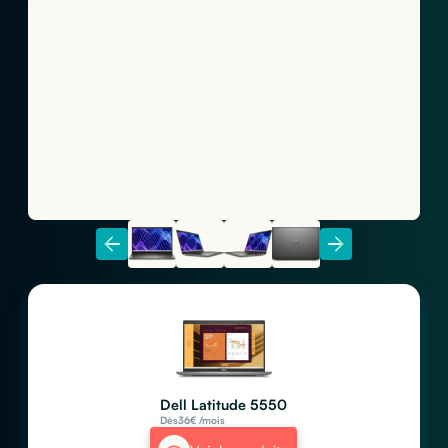
Dell Latitude 5550
Dès
36
€ /mois