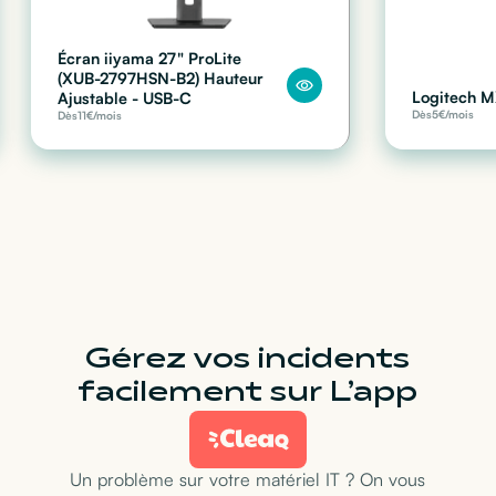
Écran iiyama 27" ProLite
(XUB-2797HSN-B2) Hauteur
Logitech M
Ajustable - USB-C
Dès
5
€/mois
Dès
11
€/mois
Gérez vos incidents
facilement sur L’app
Un problème sur votre matériel IT ? On vous