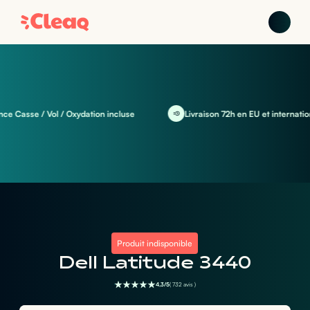
Casse / Vol / Oxydation incluse
Livraison 72h en EU et international
Produit indisponible
Dell Latitude 3440
4,3/5
( 732 avis )