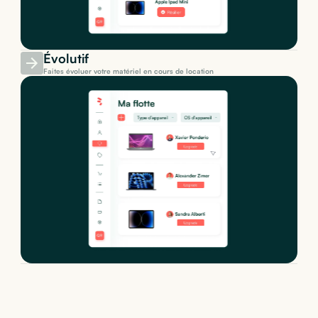
Évolutif
Faites évoluer votre matériel en cours de location