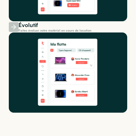
Évolutif
Faites évoluer votre matériel en cours de location