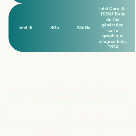
Intel Core i5-
1335U Trans
de 13e
génération,
intel i5
8
Go
256
Go
carte
graphique
intégrée Intel,
TBT4
Pas sûr de la bonne configuration ?
Nous vous conseillons dans ChatGPT, Claude ou Perplexity,
selon votre usage et votre budget.
Demander à
ChatGPT
Demander à
Claude
Demander à
Perplexity