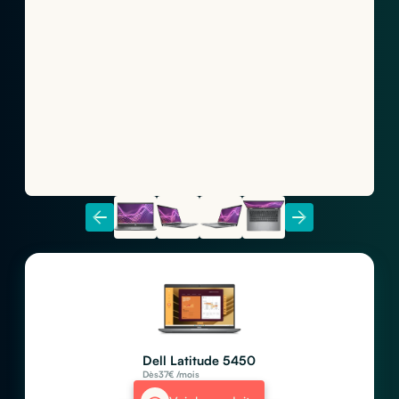
Dell Latitude 5450
Dès
37
€ /mois