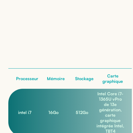
Location de
Dell Latitude 5440
: nos configurations
nos configurations
Carte
Processeur
Mémoire
Stockage
graphique
Intel Core i7-
1365U vPro
de 13e
génération,
intel i7
16
Go
512
Go
carte
graphique
intégrée Intel,
TBT4