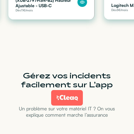
(XUB-2797HSN-B2) Hauteur
Logitech M
Ajustable - USB-C
Dès
5
€/mois
Dès
11
€/mois
Gérez vos incidents
facilement sur L’app
Un problème sur votre matériel IT ? On vous
explique comment marche l’assurance