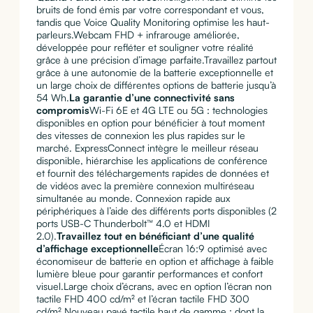
bruits de fond émis par votre correspondant et vous,
tandis que Voice Quality Monitoring optimise les haut-
parleurs.Webcam FHD + infrarouge améliorée,
développée pour refléter et souligner votre réalité
grâce à une précision d’image parfaite.Travaillez partout
grâce à une autonomie de la batterie exceptionnelle et
un large choix de différentes options de batterie jusqu’à
54 Wh.
La garantie d’une connectivité sans
compromis
Wi-Fi 6E et 4G LTE ou 5G : technologies
disponibles en option pour bénéficier à tout moment
des vitesses de connexion les plus rapides sur le
marché. ExpressConnect intègre le meilleur réseau
disponible, hiérarchise les applications de conférence
et fournit des téléchargements rapides de données et
de vidéos avec la première connexion multiréseau
simultanée au monde. Connexion rapide aux
périphériques à l’aide des différents ports disponibles (2
ports USB-C Thunderbolt™ 4.0 et HDMI
2.0).
Travaillez tout en bénéficiant d’une qualité
d’affichage exceptionnelle
Écran 16:9 optimisé avec
économiseur de batterie en option et affichage à faible
lumière bleue pour garantir performances et confort
visuel.Large choix d’écrans, avec en option l’écran non
tactile FHD 400 cd/m² et l’écran tactile FHD 300
cd/m².Nouveau pavé tactile haut de gamme : dont la