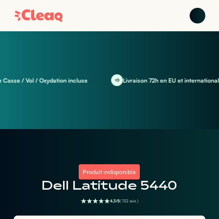
se / Vol / Oxydation incluse
Livraison 72h en EU et international
Produit indisponible
Dell Latitude 5440
4,3/5
( 732 avis )