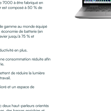
de 7000 à être fabriqué en
ier est composé à 50 % de
ut de gamme au monde équipé
à économie de batterie (en
clavier jusqu’à 75 % et
uctivité en plus.
 une consommation réduite afin
ie.
ttent de réduire la lumière
ravail.
ioré et un espace de
c deux haut-parleurs orientés
bas, des basses enrichies et