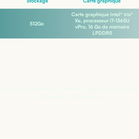
Stockage
Carte graphique
Carte graphique Intel® Iris®
Xe, processeur i7-1365U
512
Go
vPro, 16 Go de mémoire
LPDDR5
s sûr de la bonne configuratio
us vous conseillons dans ChatGPT, Claude ou Perplexity, se
votre usage et votre budget.
 à
ChatGPT
Demander à
Claude
Demander à