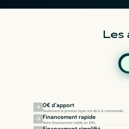
Les 
0€ d’apport
Seulement le premier loyer est dû à la commande.
Financement rapide
Votre financement validé en 24h.
Financement simplifié