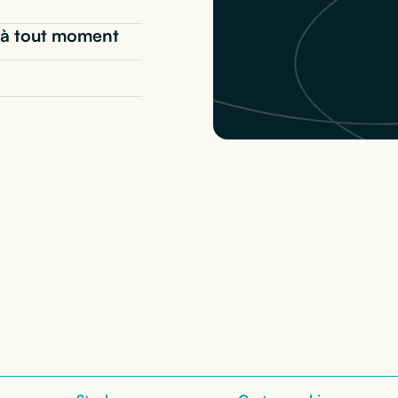
t* à tout moment
ll Latitude 7340
: nos
nos configurations