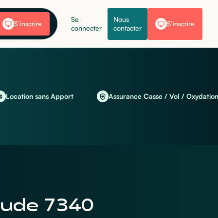
Se
Nous
S’inscrire
S’inscrire
connecter
contacter
on sans Apport
Assurance Casse / Vol / Oxydation incluse
itude 7340