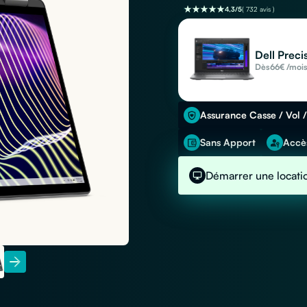
4,3/5
( 732 avis )
Dell Preci
Dès
66
€ /moi
Assurance Casse / Vol /
Sans Apport
Accès
Démarrer une locati