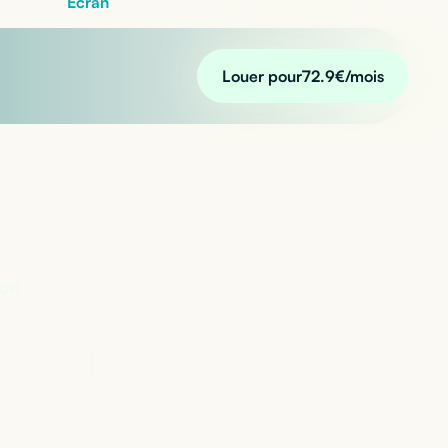
Écran
Louer pour
72.9
€/mois
n ?
lon
Perplexity