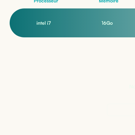
Processeur
Mémoire
intel i7
16
Go
Pa
No
Demander