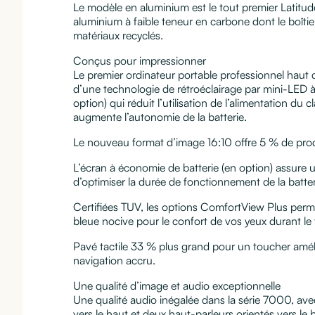
Le modèle en aluminium est le tout premier Latitu
aluminium à faible teneur en carbone dont le boît
matériaux recyclés.
Conçus pour impressionner
Le premier ordinateur portable professionnel ha
d’une technologie de rétroéclairage par mini-LED 
option) qui réduit l’utilisation de l’alimentation du 
augmente l’autonomie de la batterie.
Le nouveau format d’image 16:10 offre 5 % de prod
L’écran à économie de batterie (en option) assure
d’optimiser la durée de fonctionnement de la batter
Certifiées TUV, les options ComfortView Plus perme
bleue nocive pour le confort de vos yeux durant le t
Pavé tactile 33 % plus grand pour un toucher amél
navigation accru.
Une qualité d’image et audio exceptionnelle
Une qualité audio inégalée dans la série 7000, ave
vers le haut et deux haut-parleurs orientés vers le 