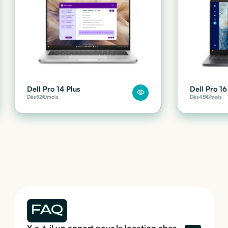
Dell Pro 14 Plus
Dell Pro 16
Dès
52
€/mois
Dès
48
€/mois
FAQ
Y a-t-il un apport pour la location chez 