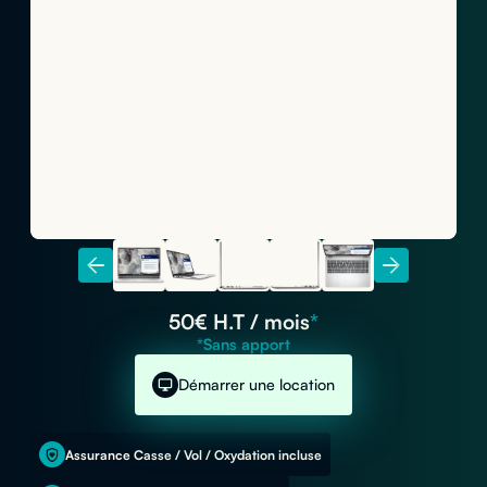
50
€ H.T / mois
*
*Sans apport
Démarrer une location
Assurance Casse / Vol / Oxydation incluse