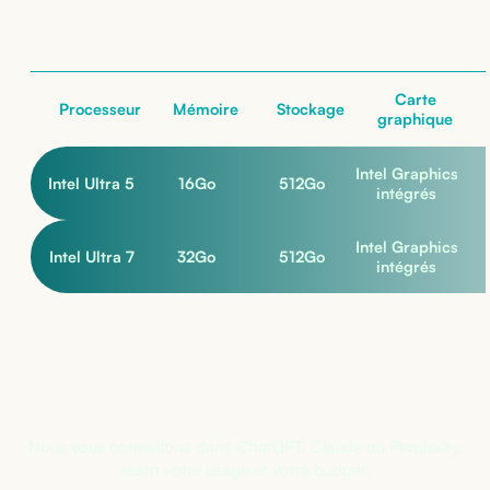
nos configurations
Carte
Processeur
Mémoire
Stockage
graphique
Intel Graphics
Intel Ultra 5
16
Go
512
Go
intégrés
Intel Graphics
Intel Ultra 7
32
Go
512
Go
intégrés
Pas sûr de la bonne configuration ?
Nous vous conseillons dans ChatGPT, Claude ou Perplexity,
selon votre usage et votre budget.