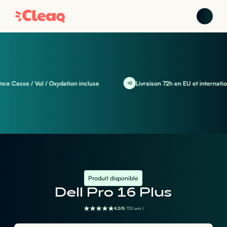
Casse / Vol / Oxydation incluse
Livraison 72h en EU et international
Produit disponible
Dell Pro 16 Plus
4,3/5
( 732 avis )