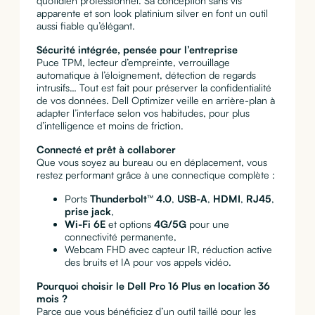
quotidien professionnel. Sa conception sans vis
apparente et son look platinium silver en font un outil
aussi fiable qu’élégant.
Sécurité intégrée, pensée pour l’entreprise
Puce TPM, lecteur d’empreinte, verrouillage
automatique à l’éloignement, détection de regards
intrusifs… Tout est fait pour préserver la confidentialité
de vos données. Dell Optimizer veille en arrière-plan à
adapter l’interface selon vos habitudes, pour plus
d’intelligence et moins de friction.
Connecté et prêt à collaborer
Que vous soyez au bureau ou en déplacement, vous
restez performant grâce à une connectique complète :
Ports
Thunderbolt™ 4.0
,
USB-A
,
HDMI
,
RJ45
,
prise jack
,
Wi-Fi 6E
et options
4G/5G
pour une
connectivité permanente,
Webcam FHD avec capteur IR, réduction active
des bruits et IA pour vos appels vidéo.
Pourquoi choisir le Dell Pro 16 Plus en location 36
mois ?
Parce que vous bénéficiez d’un outil taillé pour les