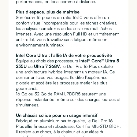
performances, en local comme à distance.
Plus d’espace, plus de maîtrise
Son écran 16 pouces en ratio 16:10 vous offre un
confort visuel incomparable pour les tâches créatives,
les analyses complexes ou les sessions multitâches
intenses. Avec une résolution Full HD et un traitement
anti-reflet, vous travaillez sans fatigue, même en
environnement lumineux.
Intel Core Ultra : l’allié IA de votre productivité
Équipé au choix des processeurs
Intel® Core™ Ultra 5
235U
ou
Ultra 7 268V
, le Dell Pro 16 Plus exploite
une architecture hybride intégrant un moteur IA. Ce
dernier anticipe vos usages, fluidifie l’expérience
globale et accélère les processus métier les plus
gourmands.
16 Go ou 32 Go de RAM LPDDR5 assurent une
réponse instantanée, même sur des charges lourdes et
simultanées.
Un châssis solide pour un usage intensif
Fabriqué en aluminium haute qualité, le Dell Pro 16
Plus allie finesse et robustesse. Certifié MIL-STD 810H,
il résiste aux chocs, à la chaleur et aux aléas du