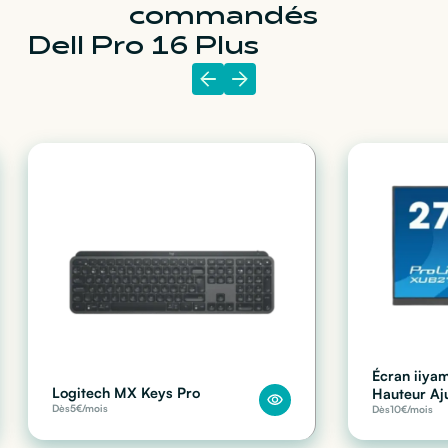
commandés
Dell Pro 16 Plus
Écran iiyam
Logitech MX Keys Pro
Hauteur Aj
Dès
5
€/mois
Dès
10
€/mois