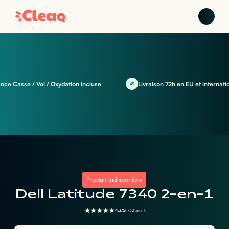
 Casse / Vol / Oxydation incluse
Livraison 72h en EU et internationa
Produit indisponible
Dell Latitude 7340 2-en-1
4,3/5
( 732 avis )