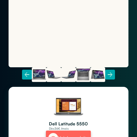
Dell Latitude 5550
Dès
36
€ /mois