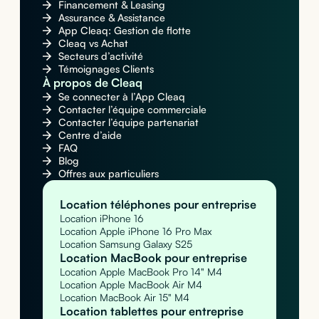
Financement & Leasing
Assurance & Assistance
App Cleaq: Gestion de flotte
Cleaq vs Achat
Secteurs d’activité
Témoignages Clients
À propos de Cleaq
Se connecter à l’App Cleaq
Contacter l’équipe commerciale
Contacter l’équipe partenariat
Centre d’aide
FAQ
Blog
Offres aux particuliers
Location téléphones pour entreprise
Location iPhone 16
Location Apple iPhone 16 Pro Max
Location Samsung Galaxy S25
Location MacBook pour entreprise
Location Apple MacBook Pro 14" M4
Location Apple MacBook Air M4
Location MacBook Air 15" M4
Location tablettes pour entreprise