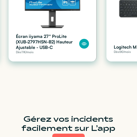
Écran iiyama 27" ProLite
(XUB-2797HSN-B2) Hauteur
Logitech M
Ajustable - USB-C
Dès
5
€/mois
Dès
11
€/mois
Gérez vos incidents
facilement sur L’app