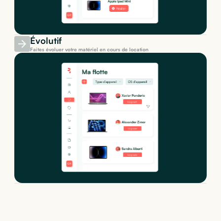
Évolutif
Faites évoluer votre matériel en cours de location