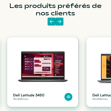
Les produits préférés de
nos clients
Dell Latitude 3450
Dell Latit
Dès
25
€/mois
Dès
36
€/mois