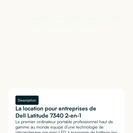
Pas sûr de la bonne configuration ?
Nous vous conseillons dans ChatGPT, Claude ou Perplexity,
selon votre usage et votre budget.
Demander à
ChatGPT
Demander à
Claude
Demander à
Perplexity
Description
La location pour entreprises de
Dell Latitude 7340 2-en-1
Le premier ordinateur portable professionnel haut de
gamme au monde équipé d’une technologie de
rétroéclairage par mini-LED à économie de batterie (en