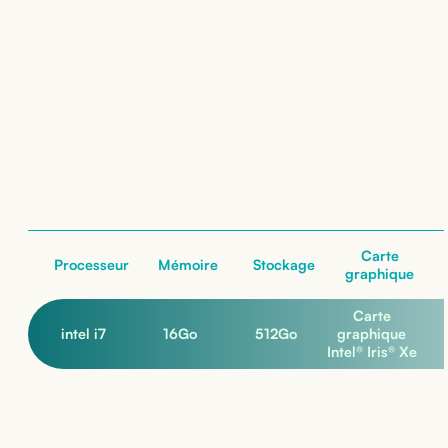
Location de
Dell Latitude 7340 2-en-1
: nos configurations
nos configurations
Carte
Processeur
Mémoire
Stockage
graphique
Carte
intel i7
16
Go
512
Go
graphique
Intel® Iris® Xe