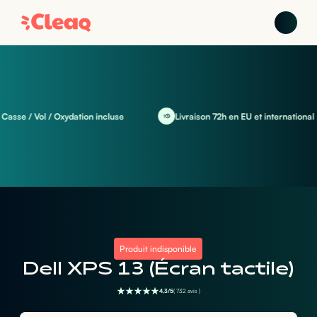
se / Vol / Oxydation incluse
Livraison 72h en EU et international
Produit indisponible
Dell XPS 13 (Écran tactile)
4,3/5
( 732 avis )