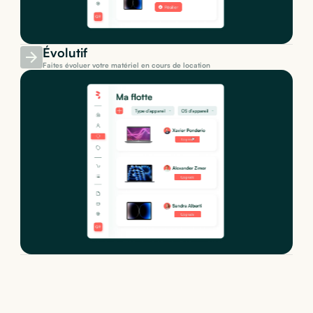
Évolutif
Faites évoluer votre matériel en cours de location