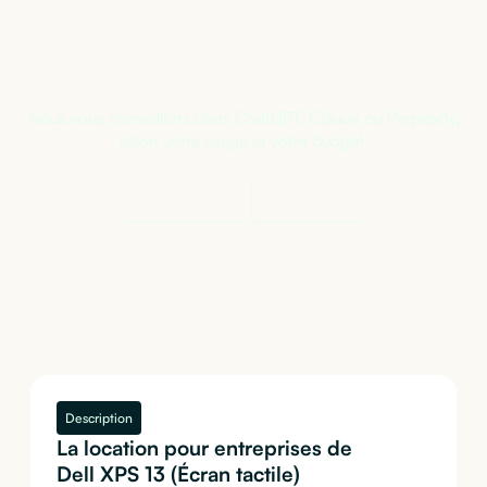
Pas sûr de la bonne configuration ?
Nous vous conseillons dans ChatGPT, Claude ou Perplexity,
selon votre usage et votre budget.
Demander à
ChatGPT
Demander à
Claude
Demander à
Perplexity
Description
La location pour entreprises de
Dell XPS 13 (Écran tactile)