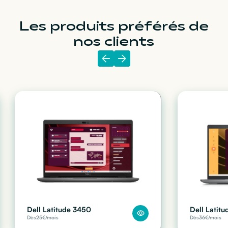
Les produits préférés de
nos clients
Dell Latitude 3450
Dell Latit
Dès
25
€/mois
Dès
36
€/mois