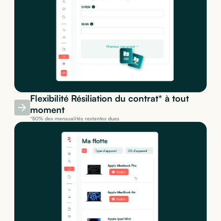
Flexibilité Résiliation du contrat* à tout
moment
*50% des mensualités restantes dues