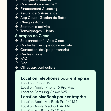
Comment ça marche ?
Financement & Leasing
Assurance & Assistance
App Cleaq: Gestion de flotte
Cleaq vs Achat
Secteurs d’activité
Témoignages Clients
À propos de Cleaq
Se connecter à l’App Cleaq
Contacter l’équipe commerciale
Contacter l’équipe partenariat
Centre d’aide
FAQ
Blog
Offres aux particuliers
Location téléphones pour entreprise
Location iPhone 16
Location Apple iPhone 16 Pro Max
Location Samsung Galaxy S25
Location MacBook pour entreprise
Location Apple MacBook Pro 14" M4
Location Apple MacBook Air M4
Location MacBook Air 15" M4