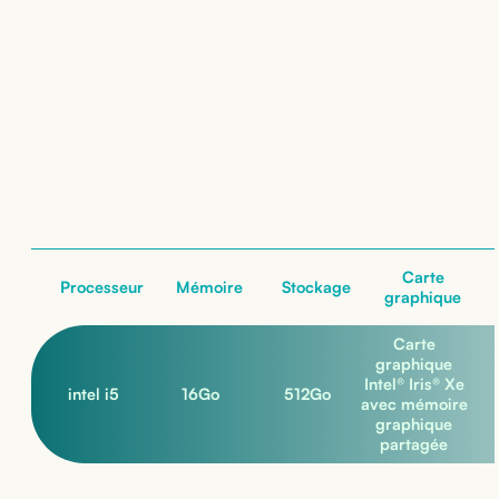
Location de
Dell XPS 13 (Écran tactile)
: nos configurations
nos configurations
Carte
Processeur
Mémoire
Stockage
graphique
Carte
graphique
Intel® Iris® Xe
intel i5
16
Go
512
Go
avec mémoire
graphique
partagée