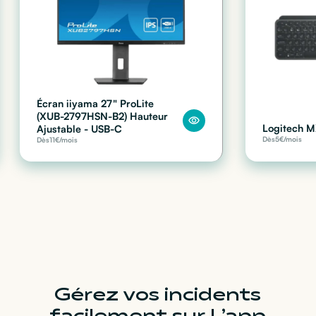
Écran iiyama 27" ProLite
(XUB-2797HSN-B2) Hauteur
Logitech M
Ajustable - USB-C
Dès
5
€/mois
Dès
11
€/mois
Gérez vos incidents