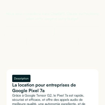
Pas sûr de la bonne configuration ?
Nous vous conseillons dans ChatGPT, Claude ou Perplexity,
selon votre usage et votre budget.
Demander à
ChatGPT
Demander à
Claude
Demander à
Perplexity
Description
La location pour entreprises de
Google Pixel 7a
Grâce à Google Tensor G2, le Pixel 7a est rapide,
sécurisé et efficace, et offre des appels audio de
meilleure qualité, une autonomie excellente, et de