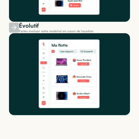
Évolutif
Faites évoluer votre matériel en cours de location