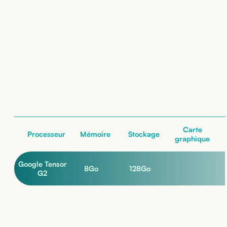
Location de
Google Pixel 7a
: nos configurations
nos configurations
Carte
Processeur
Mémoire
Stockage
graphique
Google Tensor
8
Go
128
Go
G2