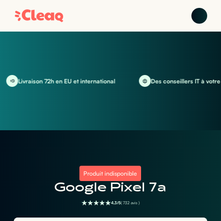
Livraison 72h en EU et international
Des conseillers IT à votre éc
Produit indisponible
Google Pixel 7a
4,3/5
( 732 avis )