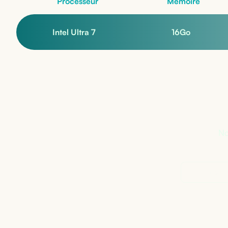
Processeur
Mémoire
Intel Ultra 7
16
Go
Pa
No
Demander