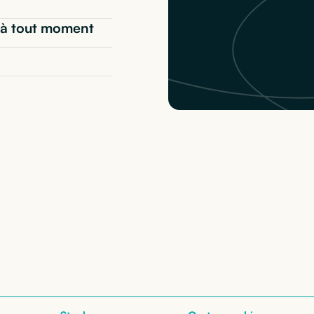
t* à tout moment
vo ThinkBook 14 G7
: 
nos configurations