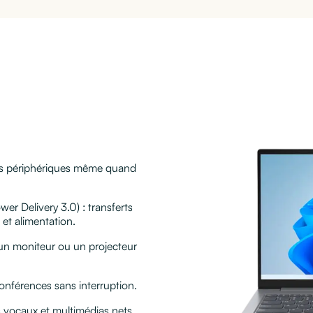
e
vos périphériques même quand
er Delivery 3.0) : transferts
 et alimentation.
un moniteur ou un projecteur
conférences sans interruption.
vocaux et multimédias nets.