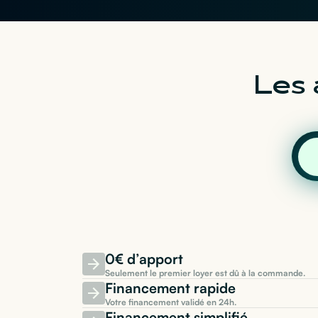
Les 
0€ d’apport
Seulement le premier loyer est dû à la commande.
Financement rapide
Votre financement validé en 24h.
Financement simplifié