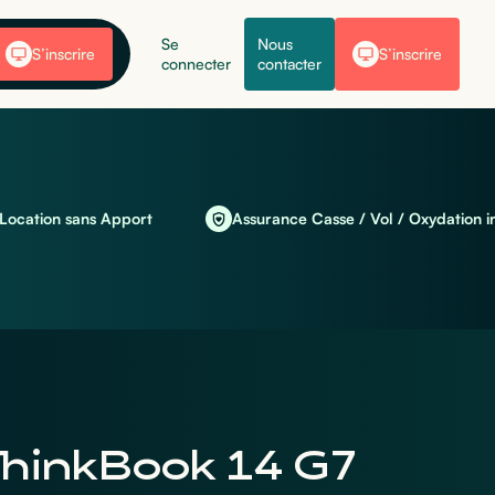
Se
Nous
S’inscrire
S’inscrire
connecter
contacter
on sans Apport
Assurance Casse / Vol / Oxydation incluse
hinkBook 14 G7