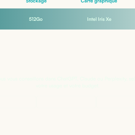
Stockage
Carte graphique
512
Go
Intel Iris Xe
s sûr de la bonne configuratio
us vous conseillons dans ChatGPT, Claude ou Perplexity, se
votre usage et votre budget.
 à
ChatGPT
Demander à
Claude
Demander à