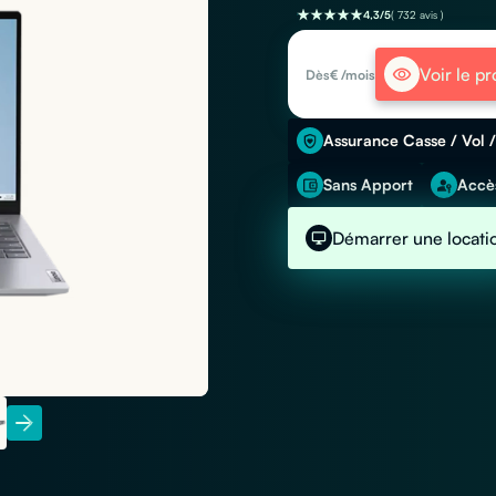
4,3/5
( 732 avis )
Voir le pr
Dès
€ /mois
Assurance Casse / Vol /
Sans Apport
Accès
Démarrer une locati