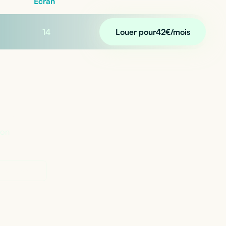
Écran
14
Louer pour
42
€/mois
n ?
lon
Perplexity