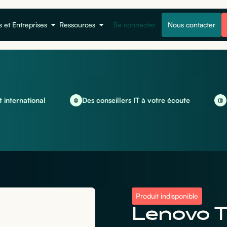
s et Entreprises
Ressources
Se connecter
Nous contacter
ational
Des conseillers IT à votre écoute
Locati
Produit indisponible
Lenovo T