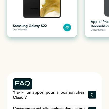
Apple iPho
Samsung Galaxy S22
Reconditio
Dès
19
€/mois
Dès
27
€/mois
FAQ
Y a-t-il un apport pour la location chez 
Cleaq ?
L’assurance est-elle incluse dans le prix 