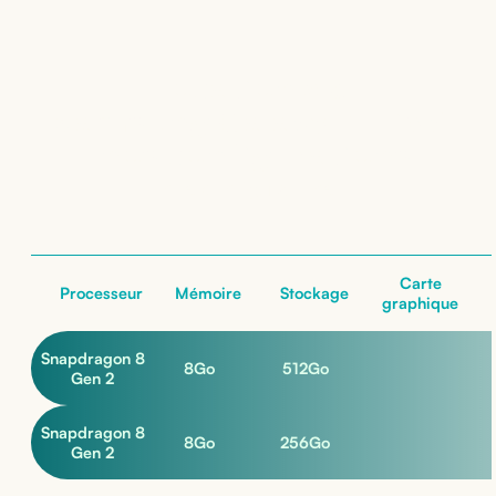
Location de
Samsung Galaxy Z Flip5
: nos configurations
nos configurations
Carte
Processeur
Mémoire
Stockage
graphique
Snapdragon 8
8
Go
512
Go
Gen 2
Snapdragon 8
8
Go
256
Go
Gen 2