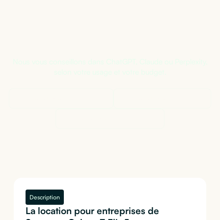
Pas sûr de la bonne configuration ?
Nous vous conseillons dans ChatGPT, Claude ou Perplexity,
selon votre usage et votre budget.
Demander à
ChatGPT
Demander à
Claude
Demander à
Perplexity
Description
La location pour entreprises de