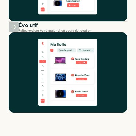
Évolutif
Faites évoluer votre matériel en cours de location