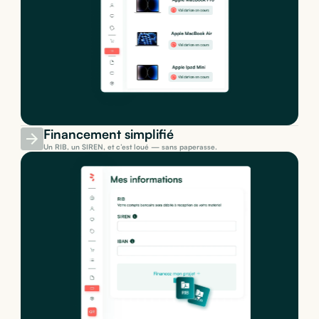
Financement simplifié
Un RIB, un SIREN, et c’est loué — sans paperasse.