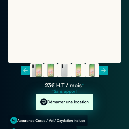
23
€ H.T / mois
*
*Sans apport
Démarrer une location
Assurance Casse / Vol / Oxydation incluse