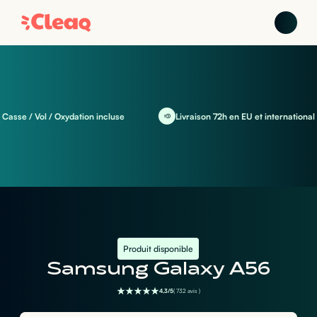
se / Vol / Oxydation incluse
Livraison 72h en EU et international
Produit disponible
Samsung Galaxy A56
4,3/5
( 732 avis )