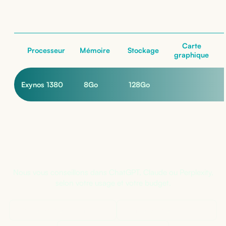
nos configurations
Carte
Processeur
Mémoire
Stockage
graphique
Exynos 1380
8
Go
128
Go
Pas sûr de la bonne configuration ?
Nous vous conseillons dans ChatGPT, Claude ou Perplexity,
selon votre usage et votre budget.
Demander à
ChatGPT
Demander à
Claude