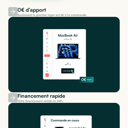
0€ d’apport
Seulement le premier loyer est dû à la commande.
Financement rapide
Votre financement validé en 24h.