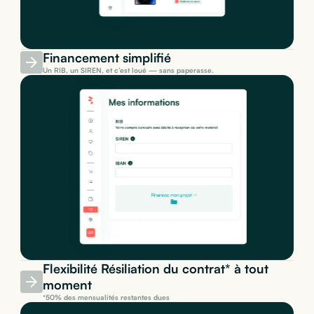
Financement simplifié
Un RIB, un SIREN, et c’est loué — sans paperasse.
Flexibilité Résiliation du contrat* à tout
moment
*50% des mensualités restantes dues