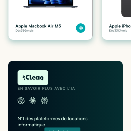
Apple Macbook Air M5
Apple iPho
Dès
53
€/mois
Dès
33
€/mois
EN SAVOIR PLUS AVEC L'IA
N°1 des plateformes de locations
informatique