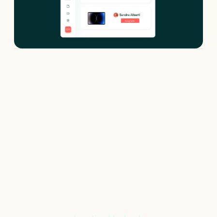
Le matériel informatique
qui s’adapte à votre
activité
+
400
références à notre catalogue