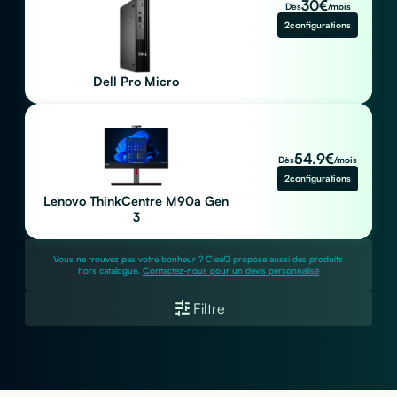
30
€
Dès
/mois
2
configurations
Dell Pro Micro
54.9
€
Dès
/mois
2
configurations
Lenovo ThinkCentre M90a Gen
3
Vous ne trouvez pas votre bonheur ? CleaQ propose aussi des produits
hors catalogue.
Contactez-nous pour un devis personnalisé
Filtre