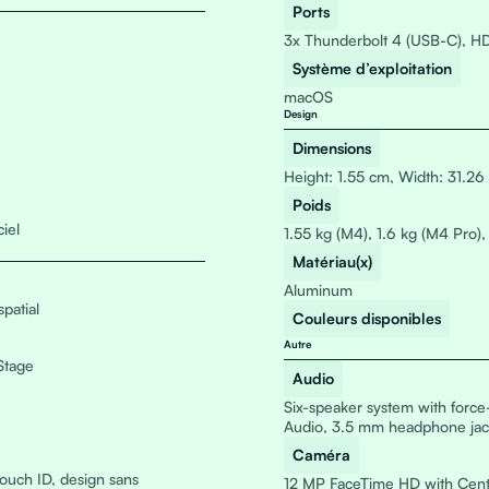
Ports
3x Thunderbolt 4 (USB-C), HD
Système d’exploitation
macOS
Design
Dimensions
Height: 1.55 cm, Width: 31.26
Poids
ciel
1.55 kg (M4), 1.6 kg (M4 Pro)
Matériau(x)
Aluminum
patial
Couleurs disponibles
Autre
Stage
Audio
Six-speaker system with force
Audio, 3.5 mm headphone jac
Caméra
ouch ID, design sans
12 MP FaceTime HD with Cent