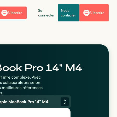
Se
Nous
S’inscrire
S’inscrire
connecter
contacter
Book Pro 14" M4
ut être complexe. Avec
s collaborateurs selon
s meilleures références
s.
pple MacBook Pro 14" M4