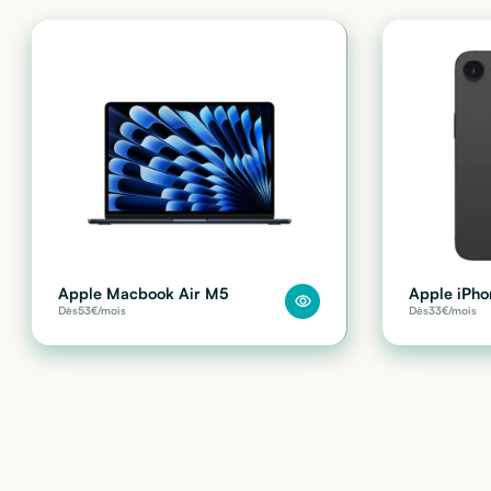
Apple Macbook Air M5
Apple iPho
Dès
53
€/mois
Dès
33
€/mois