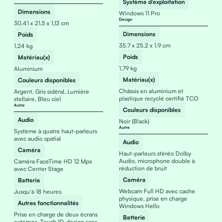
Système d’exploitation
Dimensions
Windows 11 Pro
Design
30,41 x 21,5 x 1,13 cm
Dimensions
Poids
35.7 x 25.2 x 1.9 cm
1,24 kg
Poids
Matériau(x)
1,79 kg
Aluminium
Matériau(x)
Couleurs disponibles
Châssis en aluminium et
Argent, Gris sidéral, Lumière
plastique recyclé certifié TCO
stellaire, Bleu ciel
Autre
Couleurs disponibles
Audio
Noir (Black)
Autre
Système à quatre haut-parleurs
avec audio spatial
Audio
Caméra
Haut-parleurs stéréo Dolby
Audio, microphone double à
Caméra FaceTime HD 12 Mpx
réduction de bruit
avec Center Stage
Caméra
Batterie
Webcam Full HD avec cache
Jusqu'à 18 heures
physique, prise en charge
Autres fonctionnalités
Windows Hello
Prise en charge de deux écrans
Batterie
externes, Touch ID, design sans