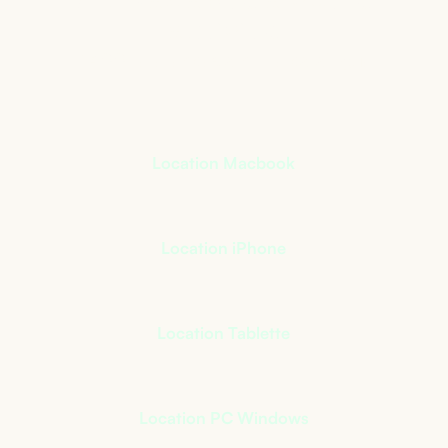
qui s’adapte à votre
activité
+
400
références à notre catalogue
Location Macbook
Location iPhone
Location Tablette
Location PC Windows