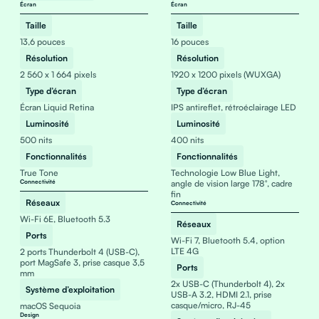
Écran
Écran
Taille
Taille
13,6 pouces
16 pouces
Résolution
Résolution
2 560 x 1 664 pixels
1920 x 1200 pixels (WUXGA)
Type d’écran
Type d’écran
Écran Liquid Retina
IPS antireflet, rétroéclairage LED
Luminosité
Luminosité
500 nits
400 nits
Fonctionnalités
Fonctionnalités
True Tone
Technologie Low Blue Light,
Connectivité
angle de vision large 178°, cadre
fin
Réseaux
Connectivité
Wi-Fi 6E, Bluetooth 5.3
Réseaux
Ports
Wi-Fi 7, Bluetooth 5.4, option
LTE 4G
2 ports Thunderbolt 4 (USB-C),
port MagSafe 3, prise casque 3,5
Ports
mm
2x USB-C (Thunderbolt 4), 2x
Système d’exploitation
USB-A 3.2, HDMI 2.1, prise
casque/micro, RJ-45
macOS Sequoia
Design