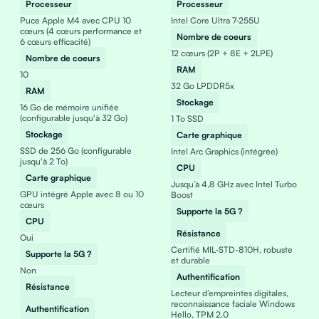
Processeur
Processeur
Puce Apple M4 avec CPU 10
Intel Core Ultra 7-255U
cœurs (4 cœurs performance et
Nombre de coeurs
6 cœurs efficacité)
12 cœurs (2P + 8E + 2LPE)
Nombre de coeurs
RAM
10
32 Go LPDDR5x
RAM
Stockage
16 Go de mémoire unifiée
(configurable jusqu'à 32 Go)
1 To SSD
Stockage
Carte graphique
SSD de 256 Go (configurable
Intel Arc Graphics (intégrée)
jusqu'à 2 To)
CPU
Carte graphique
Jusqu’à 4,8 GHz avec Intel Turbo
GPU intégré Apple avec 8 ou 10
Boost
cœurs
Supporte la 5G ?
CPU
Résistance
Oui
Certifié MIL-STD-810H, robuste
Supporte la 5G ?
et durable
Non
Authentification
Résistance
Lecteur d’empreintes digitales,
reconnaissance faciale Windows
Authentification
Hello, TPM 2.0