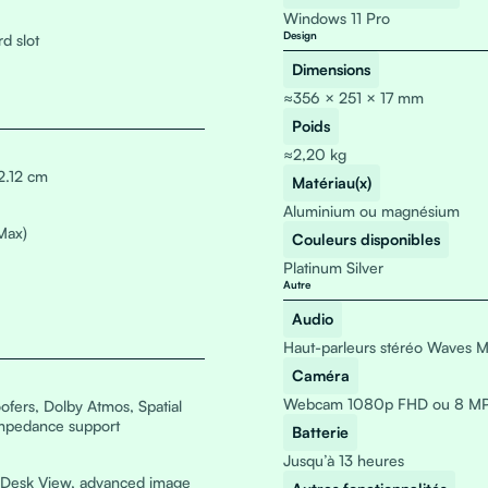
Windows 11 Pro
Design
d slot
Dimensions
≈356 × 251 × 17 mm
Poids
≈2,20 kg
2.12 cm
Matériau(x)
Aluminium ou magnésium
Max)
Couleurs disponibles
Platinum Silver
Autre
Audio
Haut-parleurs stéréo Waves 
Caméra
Webcam 1080p FHD ou 8 MP H
ofers, Dolby Atmos, Spatial
impedance support
Batterie
Jusqu’à 13 heures
 Desk View, advanced image