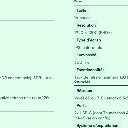
Écran
Taille
16 pouces
Résolution
1920 × 1200 (FHD+)
Type d’écran
IPS, anti-reflets
Luminosité
300 nits
Fonctionnalités
Taux de rafraîchissement 120 
HDR content only), SDR: up to
Connectivité
Réseaux
ptive refresh rate up to 120
Wi-Fi 6E ou 7, Bluetooth 5.3/
Ports
2x USB‑C (dont Thunderbolt 4)
RJ‑45 (selon config)
Système d’exploitation