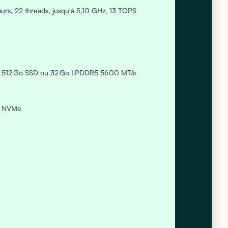
œurs, 22 threads, jusqu'à 5,10 GHz, 13 TOPS
 512 Go SSD ou 32 Go LPDDR5 5600 MT/s
e NVMe