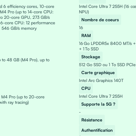
6 efficiency cores, 10-core
Intel Core Ultra 7 255H (16 c
M4 Pro (up to 14-core CPU:
NPU)
 to 20-core GPU, 273 GB/s
Nombre de coeurs
16-core CPU: 12 performance
16
U, 546 GB/s memory
RAM
16 Go LPDDR5x 8400 MT/s +
+ 1 To SSD
Stockage
 to 48 GB (M4 Pro), up to
512 Go SSD ou 1 To SSD PCI
Carte graphique
Intel Arc Graphics 140T
CPU
Intel Core Ultra 7 255H
e M4 Pro (up to 20-core
th ray tracing)
Supporte la 5G ?
-
Résistance
Authentification