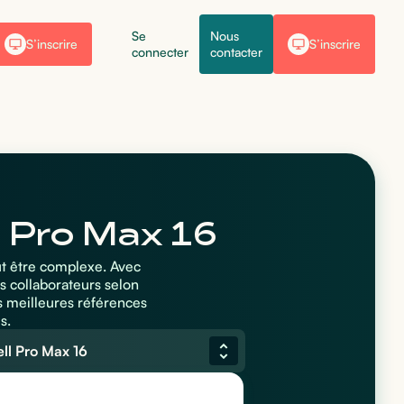
Se
Nous
S’inscrire
S’inscrire
connecter
contacter
l Pro Max 16
ut être complexe. Avec
s collaborateurs selon
s meilleures références
s.
ll Pro Max 16