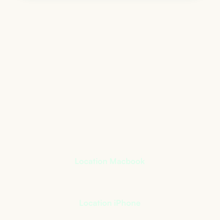
Le matériel informatique
qui s’adapte à votre
activité
+
400
références à notre catalogue
Location Macbook
Location iPhone