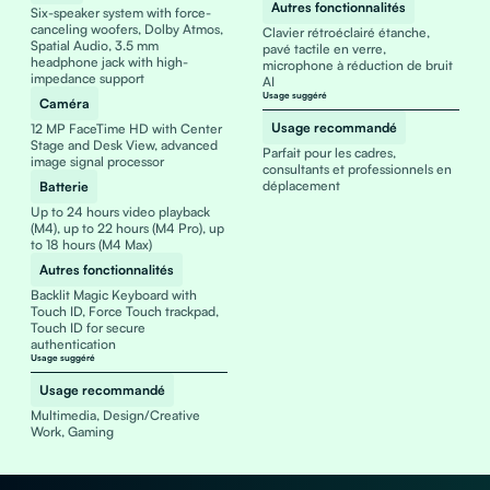
Autres fonctionnalités
Six-speaker system with force-
canceling woofers, Dolby Atmos,
Clavier rétroéclairé étanche,
Spatial Audio, 3.5 mm
pavé tactile en verre,
headphone jack with high-
microphone à réduction de bruit
impedance support
AI
Usage suggéré
Caméra
Usage recommandé
12 MP FaceTime HD with Center
Stage and Desk View, advanced
Parfait pour les cadres,
image signal processor
consultants et professionnels en
déplacement
Batterie
Up to 24 hours video playback
(M4), up to 22 hours (M4 Pro), up
to 18 hours (M4 Max)
Autres fonctionnalités
Backlit Magic Keyboard with
Touch ID, Force Touch trackpad,
Touch ID for secure
authentication
Usage suggéré
Usage recommandé
Multimedia, Design/Creative
Work, Gaming