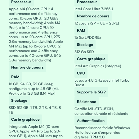
Processeur
Processeur
Apple M4 (10-core CPU: 4
Intel Core Ultra 7-255U
performance and 6 efficiency
Nombre de coeurs
cores, 10-core GPU, 120 GB/s
memory bandwidth); Apple M4
12 cœurs (2P + 8E + 2LPE)
Pro (up to 14-core CPU: 10
RAM
performance and 4 efficiency
cores, up to 20-core GPU, 273
16 Go LPDDR5x
GB/s memory bandwidth); Apple
Stockage
M4 Max (up to 16-core CPU: 12
performance and 4 efficiency
512 Go SSD
cores, up to 40-core GPU, 546
Carte graphique
GB/s memory bandwidth)
Intel Arc Graphics (intégrée)
Nombre de coeurs
CPU
RAM
Jusqu’à 4,8 GHz avec Intel Turbo
16 GB, 24 GB, 32 GB (M4);
Boost
configurable up to 48 GB (M4
Supporte la 5G ?
Pro), up to 128 GB (M4 Max)
Stockage
Résistance
SSD 512 GB, 1 TB, 2 TB, 4 TB, 8
Certifié MIL-STD-810H,
TB
conception durable et résistante
Carte graphique
Authentification
Integrated: Apple M4 (10-core
Reconnaissance faciale Windows
GPU), Apple M4 Pro (up to 20-
Hello, lecteur d’empreintes
core GPU), Apple M4 Max (up to
digitales, TPM 2.0