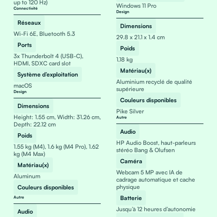
up to 120 Hz)
Windows 11 Pro
Connectivité
Design
Réseaux
Dimensions
Wi-Fi 6E, Bluetooth 5.3
29.8 x 21.1 x 1.4 cm
Ports
Poids
3x Thunderbolt 4 (USB-C),
1,18 kg
HDMI, SDXC card slot
Matériau(x)
Système d’exploitation
Aluminium recyclé de qualité
macOS
supérieure
Design
Couleurs disponibles
Dimensions
Pike Silver
Height: 1.55 cm, Width: 31.26 cm,
Autre
Depth: 22.12 cm
Audio
Poids
HP Audio Boost, haut-parleurs
1.55 kg (M4), 1.6 kg (M4 Pro), 1.62
stéréo Bang & Olufsen
kg (M4 Max)
Caméra
Matériau(x)
Webcam 5 MP avec IA de
Aluminum
cadrage automatique et cache
physique
Couleurs disponibles
Batterie
Autre
Jusqu’à 12 heures d’autonomie
Audio