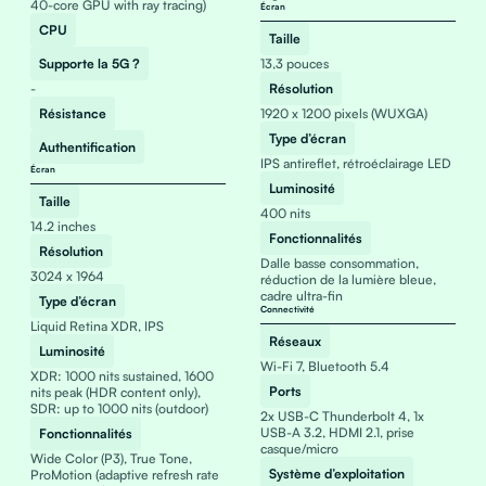
40-core GPU with ray tracing)
Écran
CPU
Taille
Supporte la 5G ?
13,3 pouces
-
Résolution
Résistance
1920 x 1200 pixels (WUXGA)
Type d’écran
Authentification
IPS antireflet, rétroéclairage LED
Écran
Luminosité
Taille
400 nits
14.2 inches
Fonctionnalités
Résolution
Dalle basse consommation,
3024 x 1964
réduction de la lumière bleue,
cadre ultra-fin
Type d’écran
Connectivité
Liquid Retina XDR, IPS
Réseaux
Luminosité
Wi-Fi 7, Bluetooth 5.4
XDR: 1000 nits sustained, 1600
Ports
nits peak (HDR content only),
SDR: up to 1000 nits (outdoor)
2x USB-C Thunderbolt 4, 1x
USB-A 3.2, HDMI 2.1, prise
Fonctionnalités
casque/micro
Wide Color (P3), True Tone,
Système d’exploitation
ProMotion (adaptive refresh rate