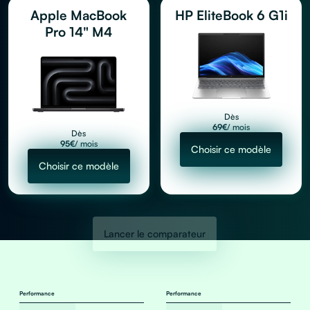
Apple MacBook
HP EliteBook 6 G1i
Pro 14" M4
Dès
69
€
/ mois
Dès
95
€
/ mois
Choisir ce modèle
Choisir ce modèle
Lancer le comparateur
Performance
Performance