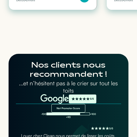
Dès
53
€/mois
Dès
33
€/mois
Nos clients nous
recommandent !
...et n’hésitent pas à le crier sur tout les
toits
5/5
Net Promoter Score
-100
+100
+93
5/5
Louer chez Cleaq nous permet de lisser les coûts