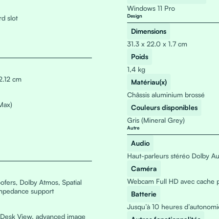
Windows 11 Pro
Design
d slot
Dimensions
31.3 x 22.0 x 1.7 cm
Poids
1,4 kg
2.12 cm
Matériau(x)
Châssis aluminium brossé
Max)
Couleurs disponibles
Gris (Mineral Grey)
Autre
Audio
Haut-parleurs stéréo Dolby A
Caméra
Webcam Full HD avec cache 
ofers, Dolby Atmos, Spatial
impedance support
Batterie
Jusqu’à 10 heures d’autonomi
 Desk View, advanced image