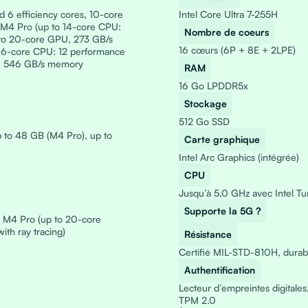
6 efficiency cores, 10-core
Intel Core Ultra 7-255H
M4 Pro (up to 14-core CPU:
Nombre de coeurs
 to 20-core GPU, 273 GB/s
16 cœurs (6P + 8E + 2LPE)
16-core CPU: 12 performance
U, 546 GB/s memory
RAM
16 Go LPDDR5x
Stockage
512 Go SSD
 to 48 GB (M4 Pro), up to
Carte graphique
Intel Arc Graphics (intégrée)
CPU
Jusqu’à 5,0 GHz avec Intel Tu
Supporte la 5G ?
e M4 Pro (up to 20-core
th ray tracing)
Résistance
Certifié MIL-STD-810H, durabl
Authentification
Lecteur d’empreintes digitale
TPM 2.0