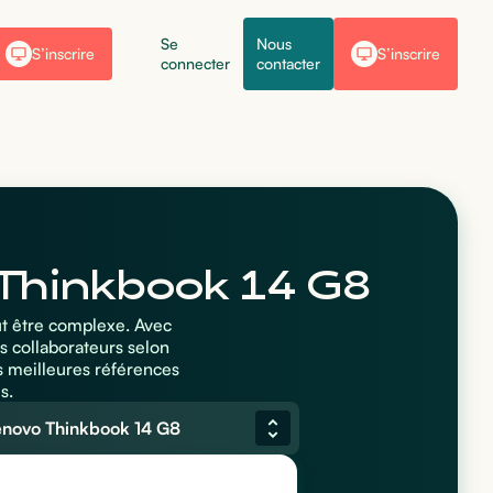
Se
Nous
S’inscrire
S’inscrire
connecter
contacter
 Thinkbook 14 G8
ut être complexe. Avec
s collaborateurs selon
s meilleures références
s.
enovo Thinkbook 14 G8