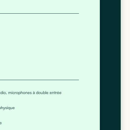
udio, microphones à double entrée
physique
e