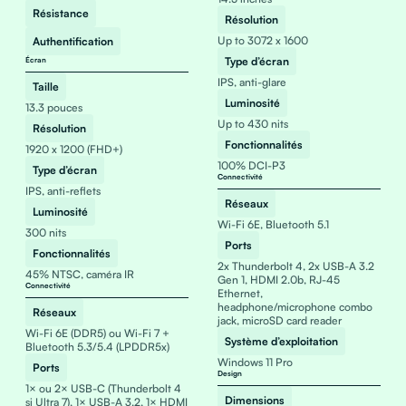
Résistance
Résolution
Up to 3072 x 1600
Authentification
Type d’écran
Écran
IPS, anti-glare
Taille
Luminosité
13.3 pouces
Up to 430 nits
Résolution
Fonctionnalités
1920 x 1200 (FHD+)
100% DCI-P3
Type d’écran
Connectivité
IPS, anti-reflets
Réseaux
Luminosité
Wi-Fi 6E, Bluetooth 5.1
300 nits
Ports
Fonctionnalités
2x Thunderbolt 4, 2x USB-A 3.2
45% NTSC, caméra IR
Gen 1, HDMI 2.0b, RJ-45
Connectivité
Ethernet,
headphone/microphone combo
Réseaux
jack, microSD card reader
Wi-Fi 6E (DDR5) ou Wi-Fi 7 +
Système d’exploitation
Bluetooth 5.3/5.4 (LPDDR5x)
Windows 11 Pro
Ports
Design
1× ou 2× USB-C (Thunderbolt 4
Dimensions
si Ultra 7), 1× USB-A 3.2, 1× HDMI