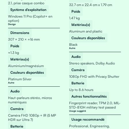
2.1, prise casque combo
32.7 cm x 22.4 cm x 1.79 cm
Système d’exploitation
Poids
Windows 11 Pro (Copilot+ en
1.47 kg
option)
Matériau(x)
Design
Aluminum and plastic
Dimensions
Couleurs disponibles
307 × 210 × ≈16 mm
Black
Poids
Autre
≈1.3 kg
Audio
Matériau(x)
Stereo speakers, Dolby Audio
Aluminium/magnésium
Caméra
Couleurs disponibles
1080p FHD with Privacy Shutter
Platinum Silver
Batterie
Autre
Up to 8.6 hours
Audio
Autres fonctionnalités
Haut-parleurs stéréo, micros
numériques
Fingerprint reader, TPM 2.0, MIL-
STD-810H military test passed
Caméra
Usage suggéré
Caméra FHD 1080p + IR (5 MP
Usage recommandé
HDR sur Ultra 7)
Professional, Engineering,
Batterie