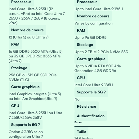
Processeur
Processeur
Intel Core Ultra 5 235U (12
Up to Intel Core Ultra 9 185H
cœurs, vPro) ou Intel Core Ultra 7
Nombre de coeurs
265U / 266V / 268V (8 cœurs,
vPro)
Varies by configuration
Nombre de coeurs
RAM
12 (Ultra 5) ou 8 (Ultra 7)
Up to 96 GB DDR5
RAM
Stockage
16 GB DDR5 5600 MT/s (Ultra 5)
Up to 2 TB M.2 PCIe NVMe SSD
ou 32 GB LPDDR5x 8533 MT/s
Carte graphique
(Ultra 7)
Up to NVIDIA RTX 500 Ada
Stockage
Generation 4GB GDDR6
256 GB ou 512 GB SSD PCIe
CPU
NVMe (TLC)
Intel Core Ultra 9 185H
Carte graphique
Supporte la 5G ?
Intel Graphics intégrée (Ultra 5)
ou Intel Arc Graphics (Ultra 7)
No
CPU
Résistance
Intel Core Ultra 5 235U ou Ultra
Authentification
7 265U/266V/268V
Écran
Supporte la 5G ?
Taille
Option 4G/5G selon
configuration Ultra 7
14.5 inches