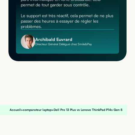
permet de tout garder sous contrôle.
Le support est très réactif, cela permet de ne plus
passer des heures à essayer de régler les
problèmes.
Archibald Euvrard
Directeur Général Délégué chez Smile&Pay
Accueil
>
comparateur laptop
>
Dell Pro 13 Plus vs Lenovo ThinkPad P14s Gen 5