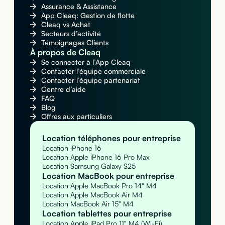
Assurance & Assistance
App Cleaq: Gestion de flotte
Cleaq vs Achat
Secteurs d’activité
Témoignages Clients
À propos de Cleaq
Se connecter à l’App Cleaq
Contacter l’équipe commerciale
Contacter l’équipe partenariat
Centre d’aide
FAQ
Blog
Offres aux particuliers
Location téléphones pour entreprise
Location iPhone 16
Location Apple iPhone 16 Pro Max
Location Samsung Galaxy S25
Location MacBook pour entreprise
Location Apple MacBook Pro 14" M4
Location Apple MacBook Air M4
Location MacBook Air 15" M4
Location tablettes pour entreprise
Location Apple iPad Pro 11" M4 (Wi-Fi)