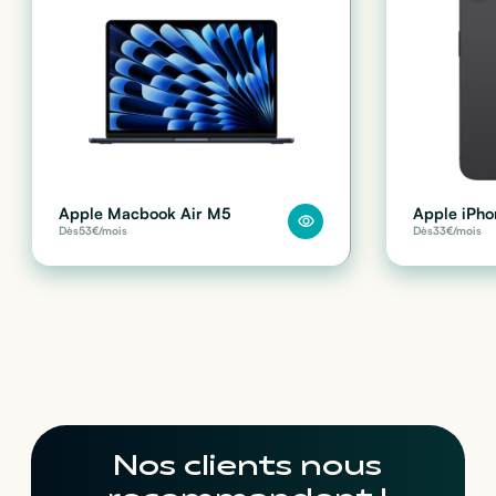
Apple Macbook Air M5
Apple iPho
Dès
53
€/mois
Dès
33
€/mois
Nos clients nous