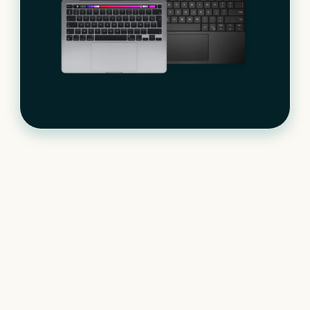
Le matériel informatique
qui s’adapte à votre
activité
+
400
références à notre catalogue