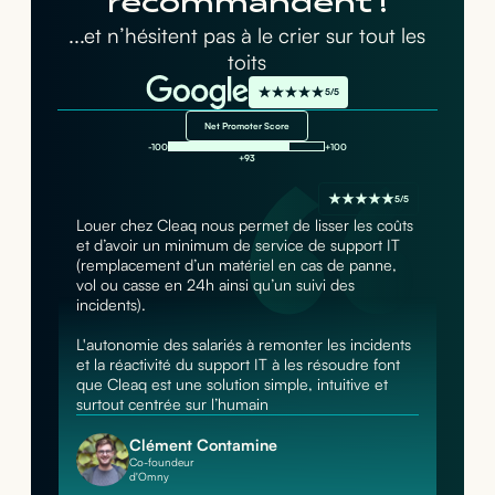
recommandent !
...et n’hésitent pas à le crier sur tout les
toits
5/5
Net Promoter Score
-100
+100
+93
5/5
Louer chez Cleaq nous permet de lisser les coûts
et d’avoir un minimum de service de support IT
(remplacement d’un matériel en cas de panne,
vol ou casse en 24h ainsi qu’un suivi des
incidents).
L'autonomie des salariés à remonter les incidents
et la réactivité du support IT à les résoudre font
que Cleaq est une solution simple, intuitive et
surtout centrée sur l’humain
Clément Contamine
Co-foundeur
d'Omny