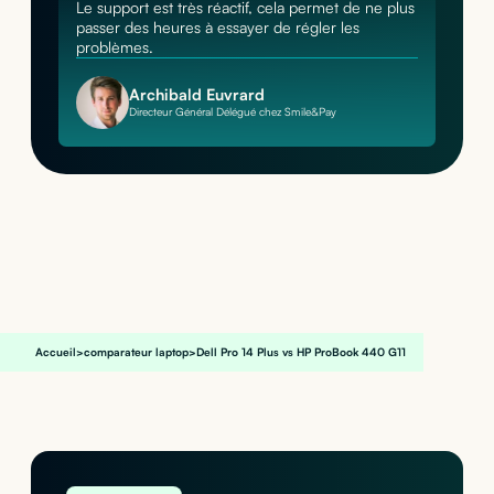
Le support est très réactif, cela permet de ne plus
passer des heures à essayer de régler les
problèmes.
Archibald Euvrard
Directeur Général Délégué chez Smile&Pay
Accueil
>
comparateur laptop
>
Dell Pro 14 Plus vs HP ProBook 440 G11