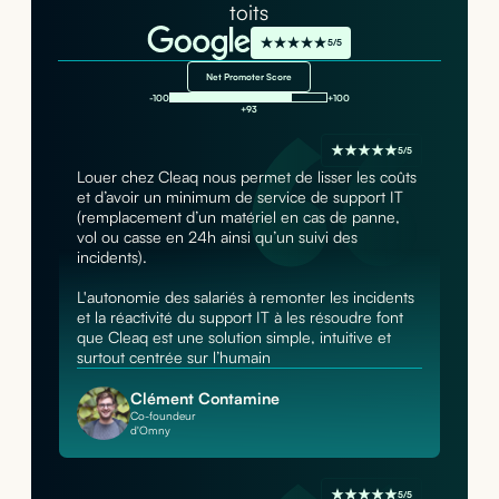
toits
5/5
Net Promoter Score
-100
+100
+93
5/5
Louer chez Cleaq nous permet de lisser les coûts
et d’avoir un minimum de service de support IT
(remplacement d’un matériel en cas de panne,
vol ou casse en 24h ainsi qu’un suivi des
incidents).
L'autonomie des salariés à remonter les incidents
et la réactivité du support IT à les résoudre font
que Cleaq est une solution simple, intuitive et
surtout centrée sur l’humain
Clément Contamine
Co-foundeur
d'Omny
5/5