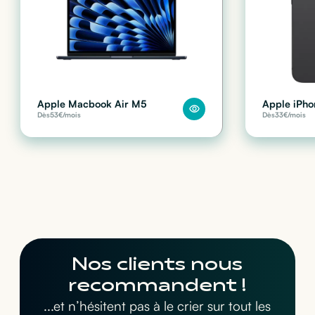
Apple Macbook Air M5
Apple iPho
Dès
53
€/mois
Dès
33
€/mois
Nos clients nous
recommandent !
...et n’hésitent pas à le crier sur tout les