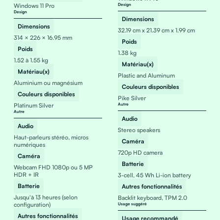
Windows 11 Pro
Design
Design
Dimensions
Dimensions
32.19 cm x 21.39 cm x 1.99 cm
314 × 226 × 16.95 mm
Poids
Poids
1.38 kg
1.52 à 1.55 kg
Matériau(x)
Matériau(x)
Plastic and Aluminum
Aluminium ou magnésium
Couleurs disponibles
Couleurs disponibles
Pike Silver
Platinum Silver
Autre
Autre
Audio
Audio
Stereo speakers
Haut-parleurs stéréo, micros
Caméra
numériques
720p HD camera
Caméra
Batterie
Webcam FHD 1080p ou 5 MP
HDR + IR
3-cell, 45 Wh Li-ion battery
Batterie
Autres fonctionnalités
Jusqu'à 13 heures (selon
Backlit keyboard, TPM 2.0
configuration)
Usage suggéré
Autres fonctionnalités
Usage recommandé