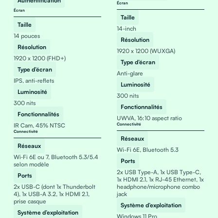
Authentification
Écran
Écran
Taille
Taille
14-inch
14 pouces
Résolution
Résolution
1920 x 1200 (WUXGA)
1920 x 1200 (FHD+)
Type d’écran
Type d’écran
Anti-glare
IPS, anti-reflets
Luminosité
Luminosité
300 nits
300 nits
Fonctionnalités
Fonctionnalités
UWVA, 16:10 aspect ratio
IR Cam, 45% NTSC
Connectivité
Connectivité
Réseaux
Réseaux
Wi-Fi 6E, Bluetooth 5.3
Wi‑Fi 6E ou 7, Bluetooth 5.3/5.4
Ports
selon modèle
2x USB Type-A, 1x USB Type-C,
Ports
1x HDMI 2.1, 1x RJ-45 Ethernet, 1x
2x USB-C (dont 1x Thunderbolt
headphone/microphone combo
4), 1x USB-A 3.2, 1x HDMI 2.1,
jack
prise casque
Système d’exploitation
Système d’exploitation
Windows 11 Pro