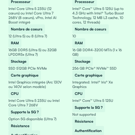
Processeur
Processeur
Intel Core Ultra 5 235U (12
Intel® Core™ Ultra 5 125U (up to
cœurs) ou Intel Core Ultra 7
4.3 GHz with Intel® Turbo Boost
268V (8 cœurs), vPro, Intel AI
Technology, 12 MB L3 cache, 10
Boost intégré
cores, 12 threads)
Nombre de coeurs
Nombre de coeurs
12 (Ultra 5) ou 8 (Ultra 7)
10
RAM
RAM
16GB DDR5 (Ultra 5) ou 32GB
16 GB DDR4-3200 MT/s (1 x 16
LPDDR5x (Ultra 7)
GB)
Stockage
Stockage
SSD 512GB PCIe NVMe
256 GB PCIe® NVMe™ SSD
Carte graphique
Carte graphique
Intel Graphics intégrée (Arc 130V
Integrated: Intel® Iris® Xe
ou 140V selon modèle)
Graphics
CPU
CPU
Intel Core Ultra 5 235U ou Intel
Intel® Core™ Ultra 5 125U
Core Ultra 7 268V
Supporte la 5G ?
Supporte la 5G ?
Not supported
Option 5G disponible (Ultra 7)
Résistance
Résistance
Authentification