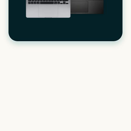
Le matériel informatique
qui s’adapte à votre
activité
+
400
références à notre catalogue