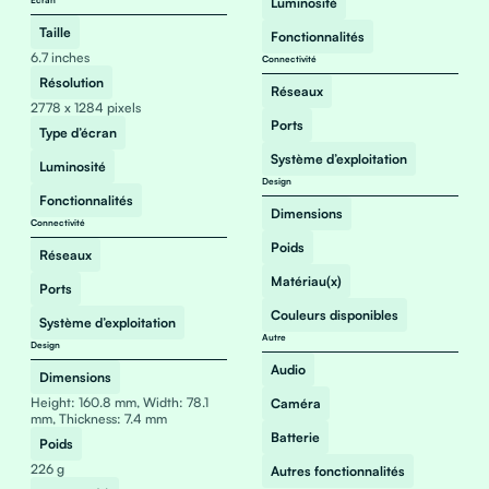
Écran
Luminosité
Taille
Fonctionnalités
6.7 inches
Connectivité
Résolution
Réseaux
2778 x 1284 pixels
Ports
Type d’écran
Système d’exploitation
Luminosité
Design
Fonctionnalités
Dimensions
Connectivité
Poids
Réseaux
Matériau(x)
Ports
Couleurs disponibles
Système d’exploitation
Autre
Design
Audio
Dimensions
Height: 160.8 mm, Width: 78.1
Caméra
mm, Thickness: 7.4 mm
Batterie
Poids
226 g
Autres fonctionnalités