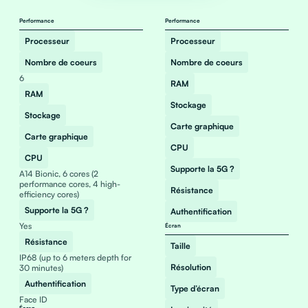
Performance
Performance
Processeur
Processeur
Nombre de coeurs
Nombre de coeurs
6
RAM
RAM
Stockage
Stockage
Carte graphique
Carte graphique
CPU
CPU
Supporte la 5G ?
A14 Bionic, 6 cores (2
performance cores, 4 high-
Résistance
efficiency cores)
Supporte la 5G ?
Authentification
Yes
Écran
Résistance
Taille
IP68 (up to 6 meters depth for
Résolution
30 minutes)
Authentification
Type d’écran
Face ID