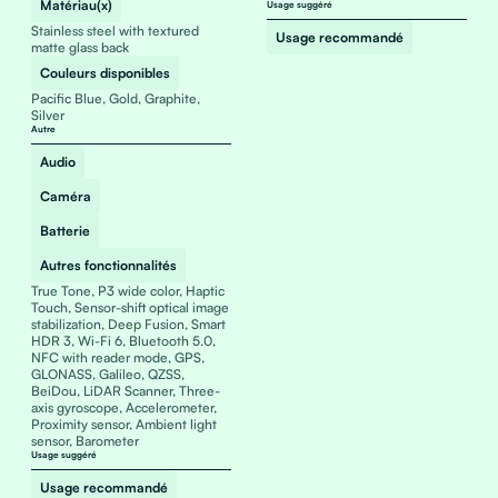
Matériau(x)
Usage suggéré
Stainless steel with textured
Usage recommandé
matte glass back
Couleurs disponibles
Pacific Blue, Gold, Graphite,
Silver
Autre
Audio
Caméra
Batterie
Autres fonctionnalités
True Tone, P3 wide color, Haptic
Touch, Sensor-shift optical image
stabilization, Deep Fusion, Smart
HDR 3, Wi-Fi 6, Bluetooth 5.0,
NFC with reader mode, GPS,
GLONASS, Galileo, QZSS,
BeiDou, LiDAR Scanner, Three-
axis gyroscope, Accelerometer,
Proximity sensor, Ambient light
sensor, Barometer
Usage suggéré
Usage recommandé