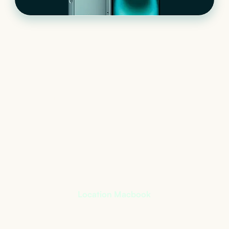
Le matériel informatique
qui s’adapte à votre
activité
+
400
références à notre catalogue
Location Macbook