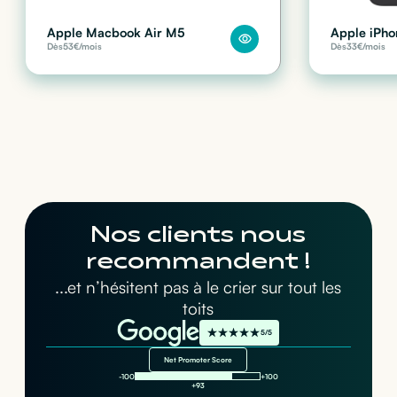
Apple Macbook Air M5
Apple iPho
Dès
53
€/mois
Dès
33
€/mois
Nos clients nous
recommandent !
...et n’hésitent pas à le crier sur tout les
toits
5/5
Net Promoter Score
-100
+100
+93