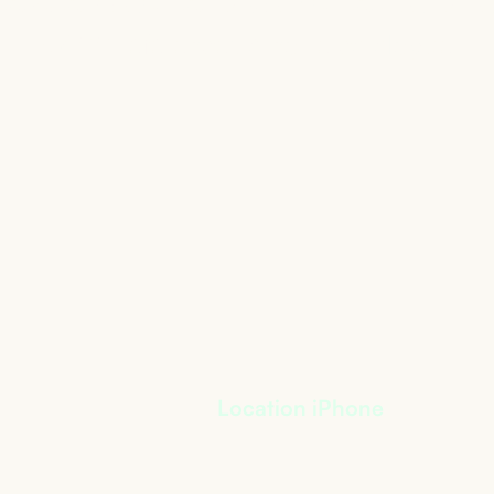
’adapte à votre activi
+
400
références à notre catalogue
Location iPhone