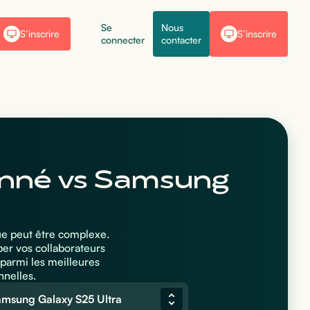
Se
Nous
S’inscrire
S’inscrire
connecter
contacter
onné vs Samsung
ue peut être complexe.
per vos collaborateurs
parmi les meilleures
nnelles.
msung Galaxy S25 Ultra