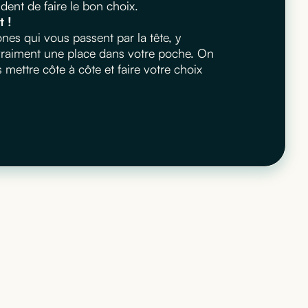
ent de faire le bon choix.
t !
es qui vous passent par la tête, y
 vraiment une place dans votre poche. On
ettre côte à côte et faire votre choix
 qui