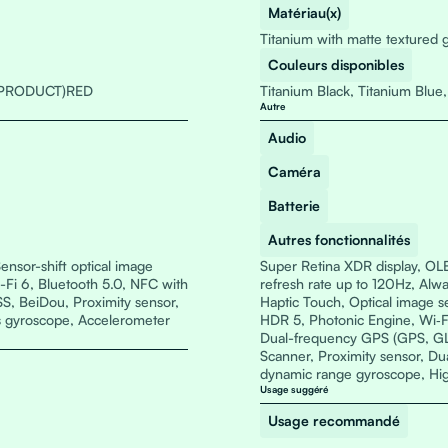
Matériau(x)
Titanium with matte textured 
Couleurs disponibles
e, (PRODUCT)RED
Titanium Black, Titanium Blue,
Autre
Audio
Caméra
Batterie
Autres fonctionnalités
ensor-shift optical image
Super Retina XDR display, OL
-Fi 6, Bluetooth 5.0, NFC with
refresh rate up to 120Hz, Alwa
, BeiDou, Proximity sensor,
Haptic Touch, Optical image se
is gyroscope, Accelerometer
HDR 5, Photonic Engine, Wi‑F
Dual-frequency GPS (GPS, GL
Scanner, Proximity sensor, Du
dynamic range gyroscope, Hi
Usage suggéré
Usage recommandé