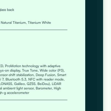
glass back
 Natural Titanium, Titanium White
ED, ProMotion technology with adaptive
ys-on display, True Tone, Wide color (P3),
nsor-shift stabilization, Deep Fusion, Smart
i 7, Bluetooth 5.3, NFC with reader mode,
ONASS, Galileo, QZSS, BeiDou), LiDAR
al ambient light sensor, Barometer, High
gh-g accelerometer