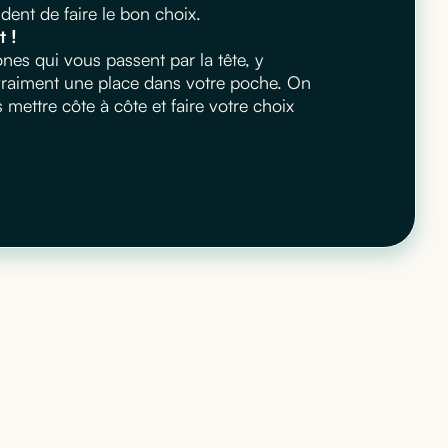
ent de faire le bon choix.
t !
es qui vous passent par la tête, y
 vraiment une place dans votre poche. On
ettre côte à côte et faire votre choix
 qui