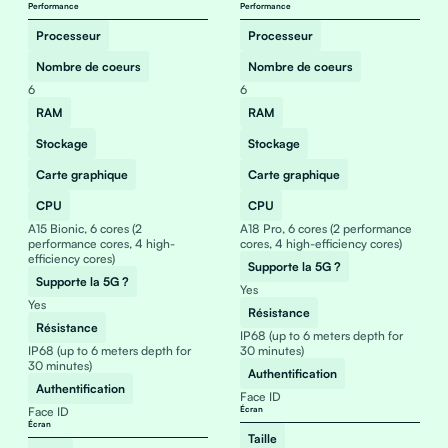
Performance
Performance
Processeur
Processeur
Nombre de coeurs
Nombre de coeurs
6
6
RAM
RAM
Stockage
Stockage
Carte graphique
Carte graphique
CPU
CPU
A15 Bionic, 6 cores (2
A18 Pro, 6 cores (2 performance
performance cores, 4 high-
cores, 4 high-efficiency cores)
efficiency cores)
Supporte la 5G ?
Supporte la 5G ?
Yes
Yes
Résistance
Résistance
IP68 (up to 6 meters depth for
IP68 (up to 6 meters depth for
30 minutes)
30 minutes)
Authentification
Authentification
Face ID
Face ID
Écran
Écran
Taille