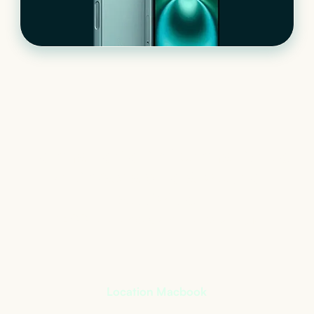
Le matériel informatique
qui s’adapte à votre
activité
+
400
références à notre catalogue
Location Macbook