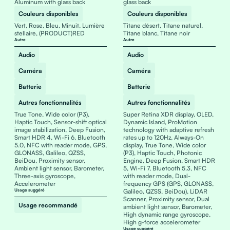
Aluminum with glass back
glass back
Couleurs disponibles
Couleurs disponibles
Vert, Rose, Bleu, Minuit, Lumière
Titane désert, Titane naturel,
stellaire, (PRODUCT)RED
Titane blanc, Titane noir
Autre
Autre
Audio
Audio
Caméra
Caméra
Batterie
Batterie
Autres fonctionnalités
Autres fonctionnalités
True Tone, Wide color (P3),
Super Retina XDR display, OLED,
Haptic Touch, Sensor-shift optical
Dynamic Island, ProMotion
image stabilization, Deep Fusion,
technology with adaptive refresh
Smart HDR 4, Wi-Fi 6, Bluetooth
rates up to 120Hz, Always-On
5.0, NFC with reader mode, GPS,
display, True Tone, Wide color
GLONASS, Galileo, QZSS,
(P3), Haptic Touch, Photonic
BeiDou, Proximity sensor,
Engine, Deep Fusion, Smart HDR
Ambient light sensor, Barometer,
5, Wi-Fi 7, Bluetooth 5.3, NFC
Three-axis gyroscope,
with reader mode, Dual-
Accelerometer
frequency GPS (GPS, GLONASS,
Usage suggéré
Galileo, QZSS, BeiDou), LiDAR
Scanner, Proximity sensor, Dual
Usage recommandé
ambient light sensor, Barometer,
High dynamic range gyroscope,
High g-force accelerometer
Usage suggéré