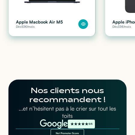
Apple Macbook Air M5
Apple iPho
Dès
53
€/mois
Dès
33
€/mois
Nos clients nous
recommandent !
...et n’hésitent pas à le crier sur tout les
toits
5/5
Net Promoter Score