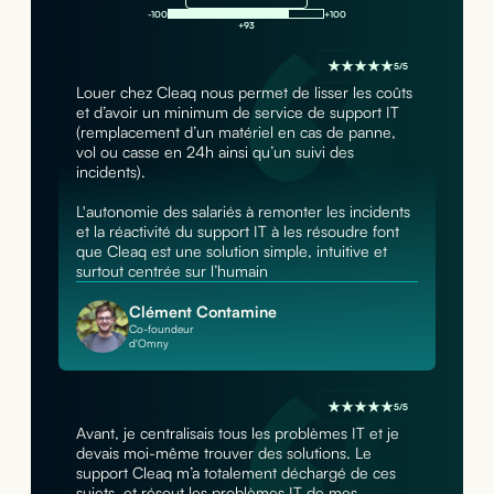
-100
+100
+93
5/5
Louer chez Cleaq nous permet de lisser les coûts
et d’avoir un minimum de service de support IT
(remplacement d’un matériel en cas de panne,
vol ou casse en 24h ainsi qu’un suivi des
incidents).
L'autonomie des salariés à remonter les incidents
et la réactivité du support IT à les résoudre font
que Cleaq est une solution simple, intuitive et
surtout centrée sur l’humain
Clément Contamine
Co-foundeur
d'Omny
5/5
Avant, je centralisais tous les problèmes IT et je
devais moi-même trouver des solutions. Le
support Cleaq m’a totalement déchargé de ces
sujets, et résout les problèmes IT de mes