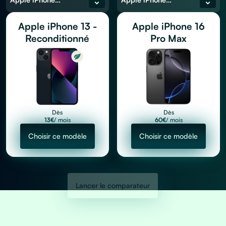
Apple iPhone 13 -
Apple iPhone 16
Reconditionné
Pro Max
Dès
Dès
13
€
/ mois
60
€
/ mois
Choisir ce modèle
Choisir ce modèle
Lancer le comparateur