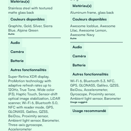
Matériau(x)
Matériau(x)
Stainless steel with textured
matte glass back
Aluminum frame, glass back
Couleurs disponibles
Couleurs disponibles
Graphite, Gold, Silver, Sierra
Awesome Iceblue, Awesome
Blue, Alpine Green
Lilac, Awesome Lemon,
Autre
Awesome Navy
Autre
Audio
Audio
Caméra
Caméra
Batterie
Batterie
Autres fonctionnalités
Autres fonctionnalités
Super Retina XDR display,
ProMotion technology with
Wi-Fi 6, Bluetooth 5.3, NFC,
adaptive refresh rates up to
GPS, GLONASS, Galileo, QZSS,
120Hz, True Tone, Wide color
BeiDou, Accelerometer,
(P3), Haptic Touch, Sensor-shift
Gyroscope, Proximity sensor,
optical image stabilization, LiDAR
Ambient light sensor, Barometer
scanner, Wi-Fi 6, Bluetooth 5.0,
Usage suggéré
NFC with reader mode, GPS,
Usage recommandé
GLONASS, Galileo, QZSS,
BeiDou, Proximity sensor,
Ambient light sensor, Barometer,
Three-axis gyroscope,
Accelerometer