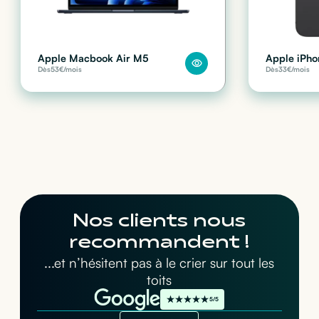
Apple Macbook Air M5
Apple iPho
Dès
53
€/mois
Dès
33
€/mois
Nos clients nous
recommandent !
...et n’hésitent pas à le crier sur tout les
toits
5/5