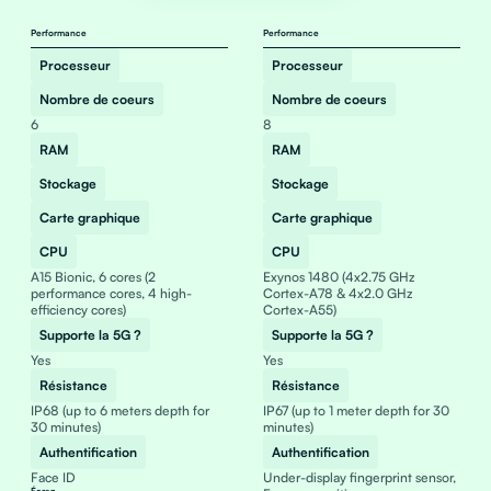
Performance
Performance
Processeur
Processeur
Nombre de coeurs
Nombre de coeurs
6
8
RAM
RAM
Stockage
Stockage
Carte graphique
Carte graphique
CPU
CPU
A15 Bionic, 6 cores (2
Exynos 1480 (4x2.75 GHz
performance cores, 4 high-
Cortex-A78 & 4x2.0 GHz
efficiency cores)
Cortex-A55)
Supporte la 5G ?
Supporte la 5G ?
Yes
Yes
Résistance
Résistance
IP68 (up to 6 meters depth for
IP67 (up to 1 meter depth for 30
30 minutes)
minutes)
Authentification
Authentification
Face ID
Under-display fingerprint sensor,