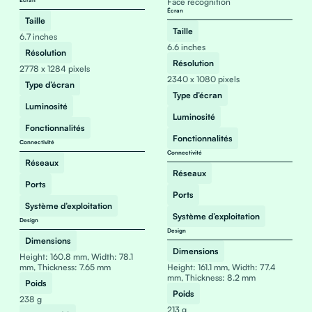
Écran
Face recognition
Écran
Taille
Taille
6.7 inches
6.6 inches
Résolution
Résolution
2778 x 1284 pixels
2340 x 1080 pixels
Type d’écran
Type d’écran
Luminosité
Luminosité
Fonctionnalités
Fonctionnalités
Connectivité
Connectivité
Réseaux
Réseaux
Ports
Ports
Système d’exploitation
Système d’exploitation
Design
Design
Dimensions
Dimensions
Height: 160.8 mm, Width: 78.1
mm, Thickness: 7.65 mm
Height: 161.1 mm, Width: 77.4
mm, Thickness: 8.2 mm
Poids
Poids
238 g
213 g