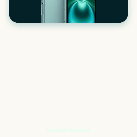
Le matériel informatique
qui s’adapte à votre
activité
+
400
références à notre catalogue
Location Macbook