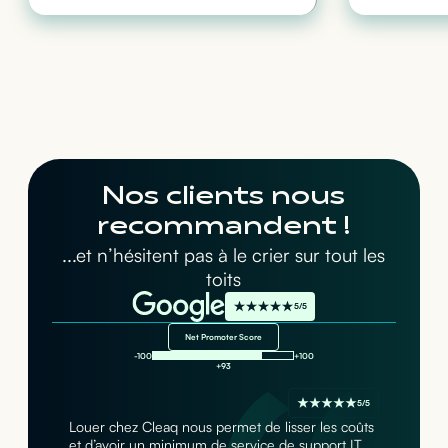
Nos clients nous
recommandent !
...et n’hésitent pas à le crier sur tout les
toits
5/5
Net Promoter Score
-100
+100
+93
5/5
Louer chez Cleaq nous permet de lisser les coûts
et d’avoir un minimum de service de support IT