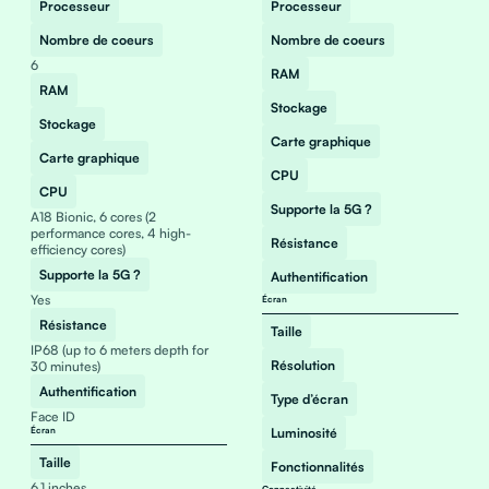
Processeur
Processeur
Nombre de coeurs
Nombre de coeurs
6
RAM
RAM
Stockage
Stockage
Carte graphique
Carte graphique
CPU
CPU
Supporte la 5G ?
A18 Bionic, 6 cores (2
performance cores, 4 high-
Résistance
efficiency cores)
Supporte la 5G ?
Authentification
Yes
Écran
Résistance
Taille
IP68 (up to 6 meters depth for
Résolution
30 minutes)
Authentification
Type d’écran
Face ID
Écran
Luminosité
Taille
Fonctionnalités
6.1 inches