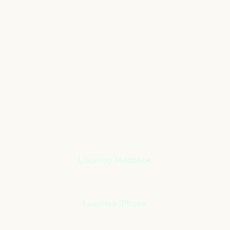
Le matériel informatique
qui s’adapte à votre
activité
+
400
références à notre catalogue
Location Macbook
Location iPhone