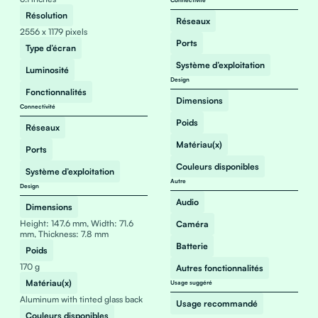
Connectivité
Résolution
Réseaux
2556 x 1179 pixels
Ports
Type d’écran
Système d’exploitation
Luminosité
Design
Fonctionnalités
Dimensions
Connectivité
Poids
Réseaux
Matériau(x)
Ports
Couleurs disponibles
Système d’exploitation
Autre
Design
Audio
Dimensions
Height: 147.6 mm, Width: 71.6
Caméra
mm, Thickness: 7.8 mm
Batterie
Poids
170 g
Autres fonctionnalités
Matériau(x)
Usage suggéré
Aluminum with tinted glass back
Usage recommandé
Couleurs disponibles