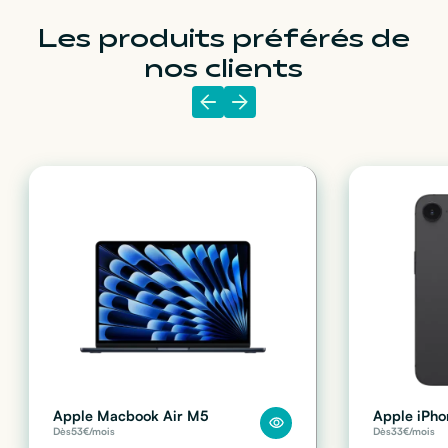
Les produits préférés de
nos clients
Apple Macbook Air M5
Apple iPho
Dès
53
€/mois
Dès
33
€/mois