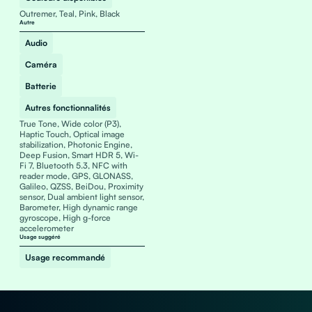
Outremer, Teal, Pink, Black
Autre
Audio
Caméra
Batterie
Autres fonctionnalités
True Tone, Wide color (P3),
Haptic Touch, Optical image
stabilization, Photonic Engine,
Deep Fusion, Smart HDR 5, Wi-
Fi 7, Bluetooth 5.3, NFC with
reader mode, GPS, GLONASS,
Galileo, QZSS, BeiDou, Proximity
sensor, Dual ambient light sensor,
Barometer, High dynamic range
gyroscope, High g-force
accelerometer
Usage suggéré
Usage recommandé