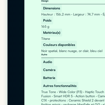
Design
Dimensions
Hauteur : 156,2 mm · Largeur : 74,7 mm · 
Poids
165 g
Matériau(x)
Titane
Couleurs disponibles
Noir spatial, blanc nuage, or clair, bleu ciel
Autre
Audio
Caméra
Batterie
Autres fonctionnalités
True Tone · Wide Color (P3) · Haptic Touch
Fusion · Smart HDR 5 · Action button · Ca
C1X · protections : Ceramic Shield 2 devant e
finition miroir · recharge MagSafe et Qi2 · 