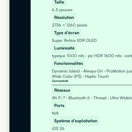
Taille
6,5 pouces
Résolution
2736 × 1260 pixels
Type d’écran
Super Retina XDR OLED
Luminosité
typique 1000 nits · pic HDR 1600 nits · ext
Fonctionnalités
Dynamic Island · Always‑On · ProMotion jus
Wide Color (P3) · Haptic Touch
Connectivité
Réseaux
Wi‑Fi 7 · Bluetooth 6 · Thread · Ultra Wide
Ports
N/A
Système d’exploitation
iOS 26