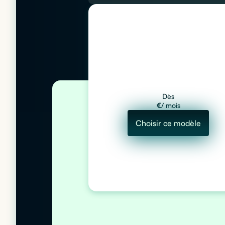
Dès
€
/ mois
Choisir ce modèle