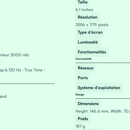
Taille
6.1 inches
Résolution
2556 x 1179 pixels
Type d’écran
Luminosité
Fonctionnalités
érieur 3000 nits
Connectivité
Réseaux
qu’à 120 Hz · True Tone ·
Ports
Système d’exploitation
Design
band
Dimensions
Height: 146.6 mm, Width: 70
Poids
187 g