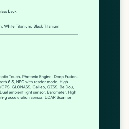
glass back
m, White Titanium, Black Titanium
aptic Touch, Photonic Engine, Deep Fusion,
ooth 5.3, NFC with reader mode, High
S (GPS, GLONASS, Galileo, QZSS, BeiDou,
 Dual ambient light sensor, Barometer, High
h-g acceleration sensor, LiDAR Scanner