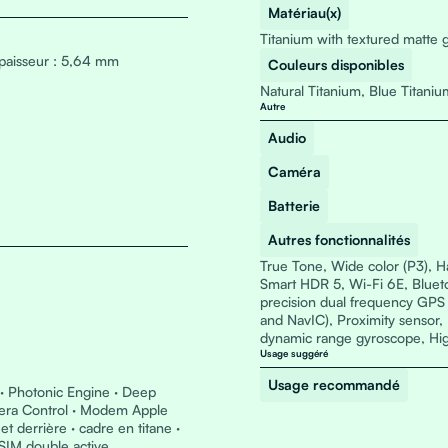
Matériau(x)
Titanium with textured matte 
Épaisseur : 5,64 mm
Couleurs disponibles
Natural Titanium, Blue Titaniu
Autre
Audio
Caméra
Batterie
Autres fonctionnalités
True Tone, Wide color (P3), H
Smart HDR 5, Wi-Fi 6E, Bluet
precision dual frequency GP
and NavIC), Proximity sensor,
dynamic range gyroscope, Hig
Usage suggéré
Usage recommandé
 · Photonic Engine · Deep
mera Control · Modem Apple
t derrière · cadre en titane ·
eSIM double active