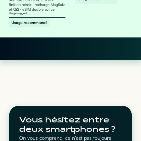
finition miroir · recharge MagSafe
et Qi2 · eSIM double active
Usage suggéré
Usage recommandé
Vous hésitez entre
deux smartphones ?
On vous comprend, ce n’est pas toujours