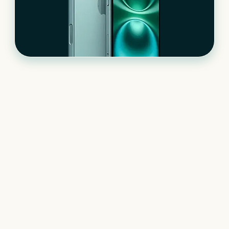
Le matériel informatique
qui s’adapte à votre
activité
+
400
références à notre catalogue