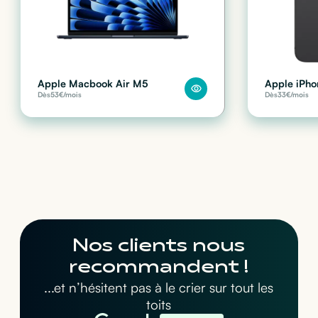
Apple Macbook Air M5
Apple iPho
Dès
53
€/mois
Dès
33
€/mois
Nos clients nous
recommandent !
...et n’hésitent pas à le crier sur tout les
toits