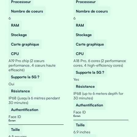
Processeur
Processeur
Nombre de coeurs
Nombre de coeurs
6
6
RAM
RAM
Stockage
Stockage
Carte graphique
Carte graphique
CPU
CPU
A19 Pro chip (2 cœurs
A18 Pro, 6 cores (2 performance
performance, 4 cœurs haute
cores, 4 high-efficiency cores)
efficacité)
Supporte la 5G ?
Supporte la 5G ?
Yes
Oui
Résistance
Résistance
IP68 (up to 6 meters depth for
IP68 (jusqu’à 6 mètres pendant
30 minutes)
30 minutes)
Authentification
Authentification
Face ID
Face ID
Écran
Écran
Taille
Taille
6.9 inches
6,5 pouces