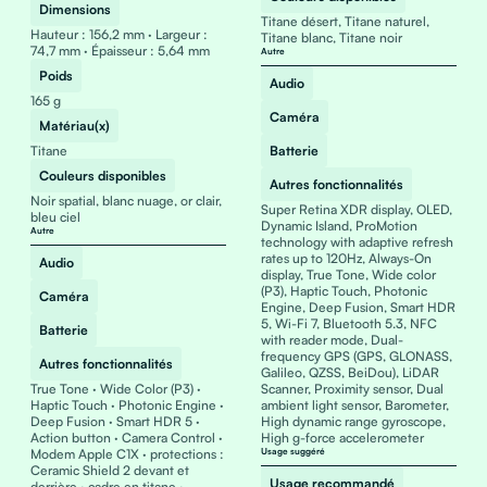
Dimensions
Titane désert, Titane naturel,
Hauteur : 156,2 mm · Largeur :
Titane blanc, Titane noir
74,7 mm · Épaisseur : 5,64 mm
Autre
Poids
Audio
165 g
Caméra
Matériau(x)
Titane
Batterie
Couleurs disponibles
Autres fonctionnalités
Noir spatial, blanc nuage, or clair,
Super Retina XDR display, OLED,
bleu ciel
Dynamic Island, ProMotion
Autre
technology with adaptive refresh
rates up to 120Hz, Always-On
Audio
display, True Tone, Wide color
(P3), Haptic Touch, Photonic
Caméra
Engine, Deep Fusion, Smart HDR
5, Wi-Fi 7, Bluetooth 5.3, NFC
Batterie
with reader mode, Dual-
frequency GPS (GPS, GLONASS,
Autres fonctionnalités
Galileo, QZSS, BeiDou), LiDAR
True Tone · Wide Color (P3) ·
Scanner, Proximity sensor, Dual
Haptic Touch · Photonic Engine ·
ambient light sensor, Barometer,
Deep Fusion · Smart HDR 5 ·
High dynamic range gyroscope,
Action button · Camera Control ·
High g-force accelerometer
Modem Apple C1X · protections :
Usage suggéré
Ceramic Shield 2 devant et
Usage recommandé
derrière · cadre en titane ·