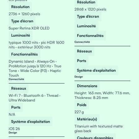
Résolution
Résolution
2868 x 1320 pixels
2736 × 1260 pixels
Type d’écran
Type d’écran
Luminosité
Super Retina XDR OLED
Luminosité
Fonctionnalités
typique 1000 nits · pic HDR 1600
Connectivité
nits · extérieur 3000 nits
Réseaux
Fonctionnalités
Ports
Dynamic Island · Always‑On ·
ProMotion jusqu’à 120 Hz · True
Système d’exploitation
Tone · Wide Color (P3) · Haptic
Touch
Design
Connectivité
Dimensions
Réseaux
Height: 163 mm, Width: 77.6 mm,
Wi‑Fi 7 · Bluetooth 6 · Thread ·
Thickness: 8.25 mm
Ultra Wideband
Poids
Ports
227 g
N/A
Matériau(x)
Système d’exploitation
Titanium with textured matte
iOS 26
glass back
Design
Couleurs disponibles