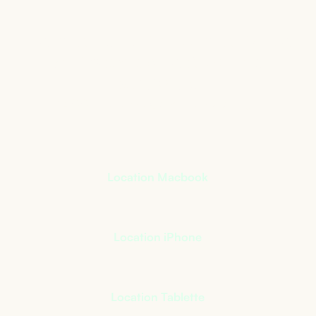
Le matériel informatique
qui s’adapte à votre
activité
+
400
références à notre catalogue
Location Macbook
Location iPhone
Location Tablette