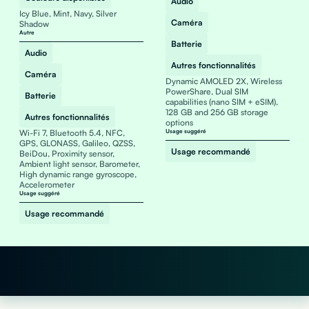
Audio
Icy Blue, Mint, Navy, Silver
Caméra
Shadow
Autre
Batterie
Audio
Autres fonctionnalités
Caméra
Dynamic AMOLED 2X, Wireless
PowerShare, Dual SIM
Batterie
capabilities (nano SIM + eSIM),
128 GB and 256 GB storage
Autres fonctionnalités
options
Wi-Fi 7, Bluetooth 5.4, NFC,
Usage suggéré
GPS, GLONASS, Galileo, QZSS,
Usage recommandé
BeiDou, Proximity sensor,
Ambient light sensor, Barometer,
High dynamic range gyroscope,
Accelerometer
Usage suggéré
Usage recommandé