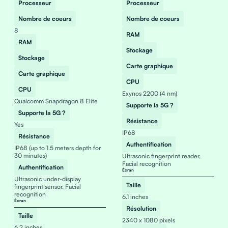
Processeur
Processeur
Nombre de coeurs
Nombre de coeurs
8
RAM
RAM
Stockage
Stockage
Carte graphique
Carte graphique
CPU
CPU
Exynos 2200 (4 nm)
Qualcomm Snapdragon 8 Elite
Supporte la 5G ?
Supporte la 5G ?
Résistance
Yes
IP68
Résistance
Authentification
IP68 (up to 1.5 meters depth for
30 minutes)
Ultrasonic fingerprint reader,
Facial recognition
Authentification
Écran
Ultrasonic under-display
Taille
fingerprint sensor, Facial
recognition
6.1 inches
Écran
Résolution
Taille
2340 x 1080 pixels
6.2 inches