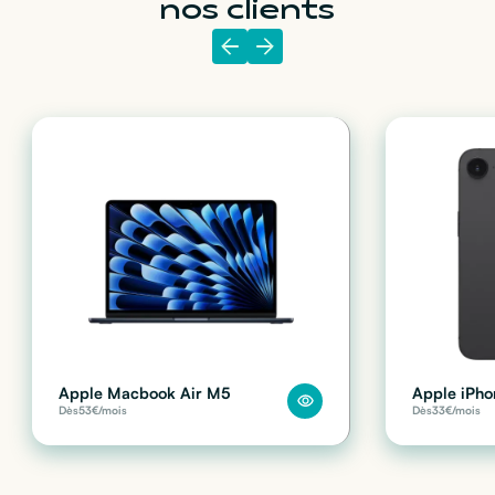
nos clients
Apple Macbook Air M5
Apple iPho
Dès
53
€/mois
Dès
33
€/mois