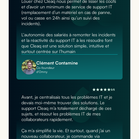
Louer chez Cleaq nous permet de lisser les coûts
et d’avoir un minimum de service de support IT
(remplacement d’un matériel en cas de panne,
vol ou casse en 24h ainsi qu’un suivi des
incidents).
L'autonomie des salariés à remonter les incidents
et la réactivité du support IT à les résoudre font
que Cleaq est une solution simple, intuitive et
surtout centrée sur l’humain
Clément Contamine
Co-foundeur
d'Omny
5/5
Avant, je centralisais tous les problèmes IT et je
devais moi-même trouver des solutions. Le
support Cleaq m’a totalement déchargé de ces
sujets, et résout les problèmes IT de mes
collaborateurs rapidement.
Ça m’a simplifié la vie. Et surtout, quand j’ai un
nouveau collaborateur, je commande via