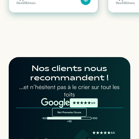
Dès
53
€/mois
Dès
33
€/mois
Nos clients nous
recommandent !
...et n’hésitent pas à le crier sur tout les
toits
5/5
Net Promoter Score
-100
+100
+93
5/5