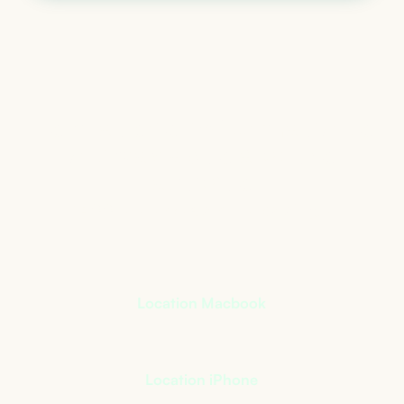
Le matériel informatique
qui s’adapte à votre
activité
+
400
références à notre catalogue
Location Macbook
Location iPhone