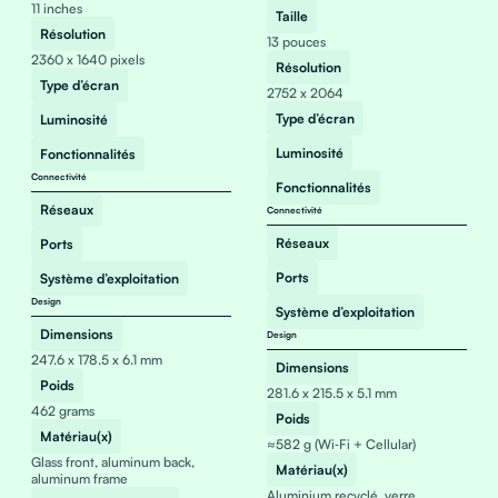
11 inches
Taille
Résolution
13 pouces
2360 x 1640 pixels
Résolution
Type d’écran
2752 x 2064
Type d’écran
Luminosité
Luminosité
Fonctionnalités
Connectivité
Fonctionnalités
Réseaux
Connectivité
Réseaux
Ports
Ports
Système d’exploitation
Design
Système d’exploitation
Dimensions
Design
247.6 x 178.5 x 6.1 mm
Dimensions
Poids
281.6 x 215.5 x 5.1 mm
462 grams
Poids
Matériau(x)
≈582 g (Wi‑Fi + Cellular)
Glass front, aluminum back,
Matériau(x)
aluminum frame
Aluminium recyclé, verre