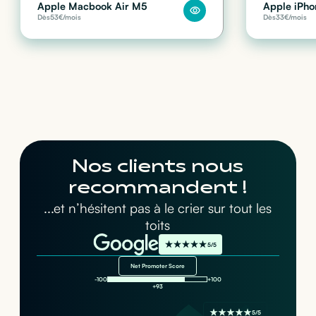
Apple Macbook Air M5
Apple iPho
Dès
53
€/mois
Dès
33
€/mois
Nos clients nous
recommandent !
...et n’hésitent pas à le crier sur tout les
toits
5/5
Net Promoter Score
-100
+100
+93
5/5