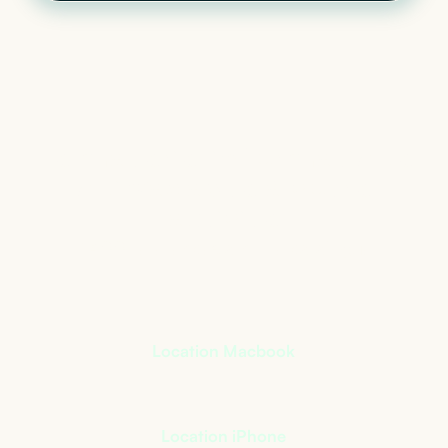
Le matériel informatique
qui s’adapte à votre
activité
+
400
références à notre catalogue
Location Macbook
Location iPhone