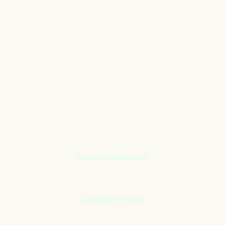
Le matériel informatique
qui s’adapte à votre
activité
+
400
références à notre catalogue
Location Macbook
Location iPhone