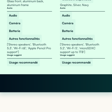
Glass front, aluminum back,
aluminum frame
Graphite, Silver, Navy
Autre
Autre
Audio
Audio
Caméra
Caméra
Batterie
Batterie
Autres fonctionnalités
Autres fonctionnalités
['Stereo speakers', 'Bluetooth
['Stereo speakers', 'Bluetooth
5.3', 'Wi-Fi 6E', 'Apple Pencil Pro
5.2', 'Wi-Fi 5', 'microSDXC
support']
support up to 1TB']
Usage suggéré
Usage suggéré
Usage recommandé
Usage recommandé