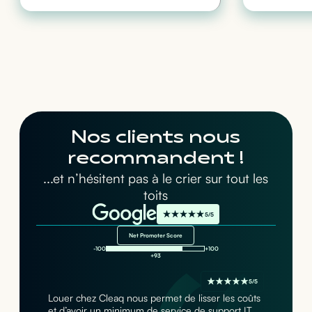
Nos clients nous
recommandent !
...et n’hésitent pas à le crier sur tout les
toits
5/5
Net Promoter Score
-100
+100
+93
5/5
Louer chez Cleaq nous permet de lisser les coûts
et d’avoir un minimum de service de support IT