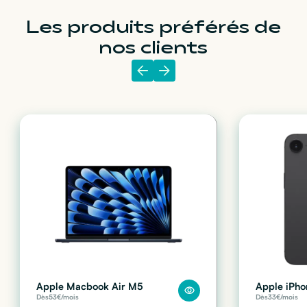
Les produits préférés de
nos clients
Apple Macbook Air M5
Apple iPho
Dès
53
€/mois
Dès
33
€/mois