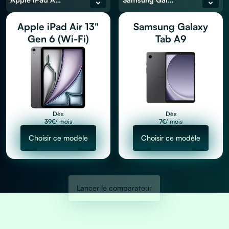
Apple iPad Air 13"
Samsung Galaxy
Gen 6 (Wi-Fi)
Tab A9
Dès
Dès
39
€
/ mois
7
€
/ mois
Choisir ce modèle
Choisir ce modèle
Lancer le comparateur