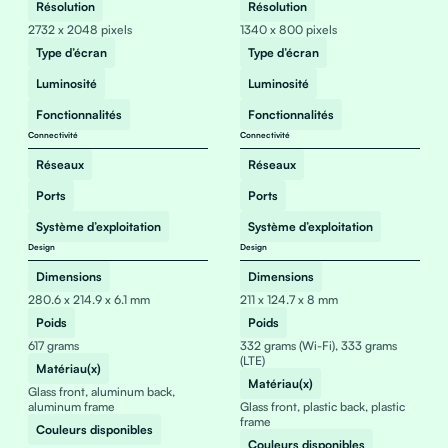
Résolution
Résolution
2732 x 2048 pixels
1340 x 800 pixels
Type d’écran
Type d’écran
Luminosité
Luminosité
Fonctionnalités
Fonctionnalités
Connectivité
Connectivité
Réseaux
Réseaux
Ports
Ports
Système d’exploitation
Système d’exploitation
Design
Design
Dimensions
Dimensions
280.6 x 214.9 x 6.1 mm
211 x 124.7 x 8 mm
Poids
Poids
617 grams
332 grams (Wi-Fi), 333 grams
(LTE)
Matériau(x)
Matériau(x)
Glass front, aluminum back,
aluminum frame
Glass front, plastic back, plastic
frame
Couleurs disponibles
Couleurs disponibles