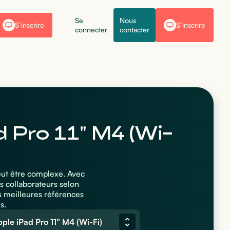
Se
Nous
S’inscrire
S’inscrire
connecter
contacter
d Pro 11" M4 (Wi-
peut être complexe. Avec
s collaborateurs selon
s meilleures références
s.
ple iPad Pro 11" M4 (Wi-Fi)