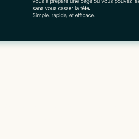
vous a préparé une page où vous pouvez les m
sans vous casser la tête.
Simple, rapide, et efficace.
matériel informatique
’adapte à votre activi
+
400
références à notre catalogue